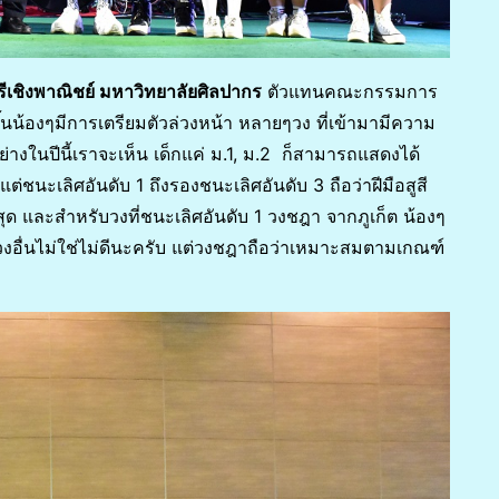
เชิงพาณิชย์ มหาวิทยาลัยศิลปากร
ตัวแทนคณะกรรมการ
น้องๆมีการเตรียมตัวล่วงหน้า หลายๆวง ที่เข้ามามีความ
่างในปีนี้เราจะเห็น เด็กแค่ ม.1, ม.2 ก็สามารถแสดงได้
แต่ชนะเลิศอันดับ 1 ถึงรองชนะเลิศอันดับ 3 ถือว่าฝีมือสูสี
่สุด และสำหรับวงที่ชนะเลิศอันดับ 1 วงชฎา จากภูเก็ต น้องๆ
ๆ วงอื่นไม่ใช่ไม่ดีนะครับ แต่วงชฎาถือว่าเหมาะสมตามเกณฑ์