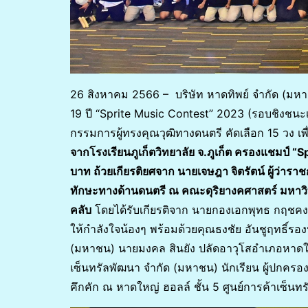
26 สิงหาคม 2566 – บริษัท หาดทิพย์ จำกัด (มห
19 ปี “Sprite Music Contest” 2023 (รอบชิงชนะ
กรรมการผู้ทรงคุณวุฒิทางดนตรี คัดเลือก 15 วง เพื
จากโรงเรียนภูเก็ตวิทยาลัย จ.ภูเก็ต ครองแชมป์
บาท ถ้วยเกียรติยศจาก นายเจษฎา จิตรัตน์ ผู้ว่
ทักษะทางด้านดนตรี ณ คณะดุริยางคศาสตร์ มหาวิทย
คลับ
โดยได้รับเกียรติจาก นายกองเอกพุทธ กฤชคงพั
ให้กำลังใจน้องๆ พร้อมด้วยคุณธงชัย อันชูฤทธิ์รองป
(มหาชน) นายมงคล สินยัง ปลัดอาวุโสอำเภอหาดใหญ่ 
เซ็นทรัลพัฒนา จำกัด (มหาชน) นักเรียน ผู้ปกครอง
คึกคัก ณ หาดใหญ่ ฮอลล์ ชั้น 5 ศูนย์การค้าเซ็นท