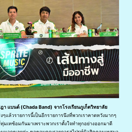
งชฎา แบนด์ (Chada Band)
จากโรงเรียนภูเก็ตวิทยาลัย
มา จริงๆแล้วรายการนี้เป็นอีกรายการนึงที่พวกเราคาดหวังมากๆ
ับที่ทุ่มเทซ้อมกันมาเพราะพวกเราตั้งใจทำทุกอย่างออกมาดี
อนๆทุกคนมากๆเลยค่ะ ขอขอบคุณรายการสไปรท์มิวสิคคอนเทสมา