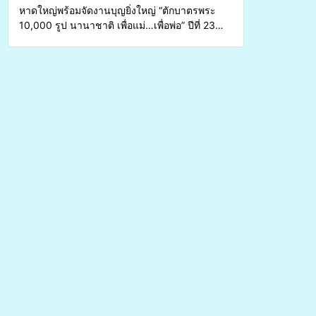
หาดใหญ่พร้อมจัดงานบุญยิ่งใหญ่ “ตักบาตรพระ
10,000 รูป นานาชาติ เพื่อแม่…เพื่อพ่อ” ปีที่ 23
รวมพลังพุทธศาสนิกชน 4 ประเทศ สืบสาน
ประเพณีแห่งศรัทธา