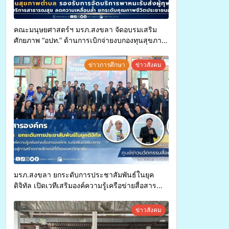
คณะมนุษยศาสตร์ฯ มรภ.สงขลา จัดอบรมเสริม
ศักยภาพ “อปท.” ด้านการเบิกจ่ายงบกองทุนสุขภาพ
ตำบล รองรับการจัดบริการพาหนะรับส่งผู้
ทุพพลภาพเพื่อเข้ารับบริการสาธารณสุข ลดความ
ข่าวการศึกษา
ข่าวสังคม
เหลื่อมล้ำ ยกระดับคุณภาพชีวิตประชาชนอย่าง
ยั่งยืน
มรภ.สงขลา ยกระดับการประชาสัมพันธ์ในยุค
ดิจิทัล เปิดเวทีเสริมองค์ความรู้เครือข่ายสื่อสาร
องค์กร ระดมสมองวางแนวทางการทำงาน ปูทางสู่
การสร้างภาพลักษณ์ที่ดีของมหาวิทยาลัย
ข่าวสังคม