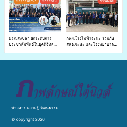
ข่าวการศึกษา
ข่าวสังคม
ข่าวสังคม
อำเภอจะนะ
รองรับการจัดบริการพาหนะรับ
ส่งผู้ทุพพลภาพเพื่อเข้ารับ
บริการสาธารณสุข ลดความ
เหลื่อมล้ำ ยกระดับคุณภาพ
ชีวิตประชาชนอย่างยั่งยืน
มรภ.สงขลา ยกระดับการ
กฟผ.โรงไฟฟ้าจะนะ ร่วมกับ
ประชาสัมพันธ์ในยุคดิจิทัล
สสอ.จะนะ และโรงพยาบาล
เปิดเวทีเสริมองค์ความรู้เครือ
ศิครินทร์ หาดใหญ่ จัดกิจกรรม
ข่ายสื่อสารองค์กร ระดมสมอง
แพทย์เคลื่อนที่ ประจำปี 2569
วางแนวทางการทำงาน ปูทาง
สู่การสร้างภาพลักษณ์ที่ดีของ
มหาวิทยาลัย
ข่าวสาร ความรู้ วัฒนธรรม
© copyright 2026