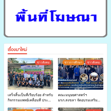
เรื่องมาใหม่
ข่าวสังคม
ข่าวการศึกษา
ข่าวสังคม
เสร็จสิ้นเป็นที่เรียบร้อย สำหรับ
คณะมนุษยศาสตร์ฯ
กิจกรรมแพทย์เคลื่อนที่ ประจำ
มรภ.สงขลา จัดอบรมเสริม
ปี 2569 เพื่อให้บริการด้าน
ศักยภาพ “อปท.” ด้านการเบิก
สุขภาพแก่ประชาชนในพื้นที่
จ่ายงบกองทุนสุขภาพตำบล