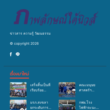
มหาวิทยาลัย
ข่าวสาร ความรู้ วัฒนธรรม
© copyright 2026
เรื่องมาใหม่
เสร็จสิ้นเป็นที่
คณะมนุษย
เรียบร้อย
ศาสตร์ฯ
สำหรับ
มรภ.สงขลา
กิจกรรมแพทย์
จัดอบรมเสริม
มรภ.สงขลา
กฟผ.โรง
เคลื่อนที่
ศักยภาพ
ยกระดับการ
ไฟฟ้าจะนะ