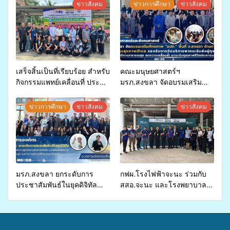
ข่าวสังคม
ข่าวการศึกษา
ข่าวสังคม
เสร็จสิ้นเป็นที่เรียบร้อย สำหรับ
คณะมนุษยศาสตร์ฯ
กิจกรรมแพทย์เคลื่อนที่ ประจำ
มรภ.สงขลา จัดอบรมเสริม
ปี 2569 เพื่อให้บริการด้าน
ศักยภาพ “อปท.” ด้านการเบิก
สุขภาพแก่ประชาชนในพื้นที่
จ่ายงบกองทุนสุขภาพตำบล
ข่าวการศึกษา
ข่าวสังคม
ข่าวสังคม
อำเภอจะนะ
รองรับการจัดบริการพาหนะรับ
ส่งผู้ทุพพลภาพเพื่อเข้ารับ
บริการสาธารณสุข ลดความ
เหลื่อมล้ำ ยกระดับคุณภาพ
ชีวิตประชาชนอย่างยั่งยืน
มรภ.สงขลา ยกระดับการ
กฟผ.โรงไฟฟ้าจะนะ ร่วมกับ
ประชาสัมพันธ์ในยุคดิจิทัล
สสอ.จะนะ และโรงพยาบาล
เปิดเวทีเสริมองค์ความรู้เครือ
ศิครินทร์ หาดใหญ่ จัดกิจกรรม
ข่ายสื่อสารองค์กร ระดมสมอง
แพทย์เคลื่อนที่ ประจำปี 2569
วางแนวทางการทำงาน ปูทาง
สู่การสร้างภาพลักษณ์ที่ดีของ