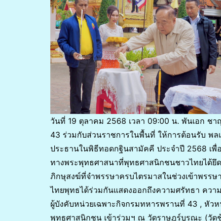
วันที่ 19 ตุลาคม 2568 เวลา 09:00 น. พันเอก ชา
43 ร่วมกับส่วนราชการในพื้นที่ ให้การต้อนรับ พ
ประธานในพิธีทอดกฐินสามัคคี ประจำปี 2568 เพื่อ
ทางพระพุทธศาสนาที่พุทธศาสนิกชนชาวไทยได้ยึดถื
ภิกษุสงฆ์ที่จำพรรษาครบไตรมาสในช่วงเข้าพรรษา 
ไทยพุทธได้ร่วมกันแสดงออกถึงความศรัทธา ความ
ผู้บังคับหน่วยเฉพาะกิจกรมทหารพรานที่ 43 , หัวหน
พุทธศาสนิกชน เข้าร่วมฯ ณ วัดราษฎร์บูรณะ (วัดช