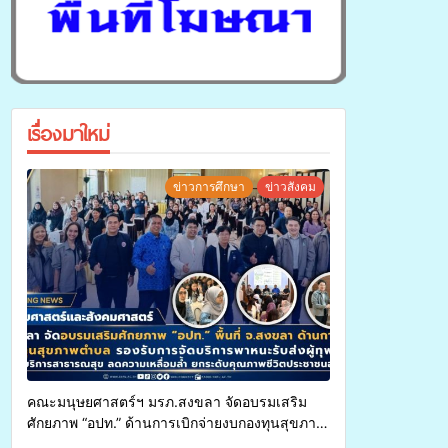
เรื่องมาใหม่
ข่าวการศึกษา
ข่าวสังคม
คณะมนุษยศาสตร์ฯ มรภ.สงขลา จัดอบรมเสริม
ศักยภาพ “อปท.” ด้านการเบิกจ่ายงบกองทุนสุขภาพ
ตำบล รองรับการจัดบริการพาหนะรับส่งผู้