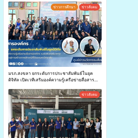
ทุพพลภาพเพื่อเข้ารับบริการสาธารณสุข ลดความ
ข่าวการศึกษา
ข่าวสังคม
เหลื่อมล้ำ ยกระดับคุณภาพชีวิตประชาชนอย่าง
ยั่งยืน
มรภ.สงขลา ยกระดับการประชาสัมพันธ์ในยุค
ดิจิทัล เปิดเวทีเสริมองค์ความรู้เครือข่ายสื่อสาร
องค์กร ระดมสมองวางแนวทางการทำงาน ปูทางสู่
การสร้างภาพลักษณ์ที่ดีของมหาวิทยาลัย
ข่าวสังคม