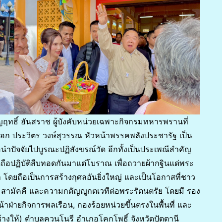
ญฤทธิ์ ฮันสราช ผู้บังคับหน่วยเฉพาะกิจกรมทหารพรานที่
ลเอก ประวิตร วงษ์สุวรรณ หัวหน้าพรรคพลังประชารัฐ เป็น
นำปัจจัยไปบูรณะปฏิสังขรณ์วัด อีกทั้งเป็นประเพณีสำคัญ
อปฏิบัติสืบทอดกันมาแต่โบราณ เพื่อถวายผ้ากฐินแด่พระ
โดยถือเป็นการสร้างกุศลอันยิ่งใหญ่ และเป็นโอกาสที่ชาว
สามัคคี และความกตัญญูกตเวทีต่อพระรัตนตรัย โดยมี รอง
้าฝ่ายกิจการพลเรือน, กองร้อยหน่วยขึ้นตรงในพื้นที่ และ
้างให้) ตำบลควนโนรี อำเภอโคกโพธิ์ จังหวัดปัตตานี