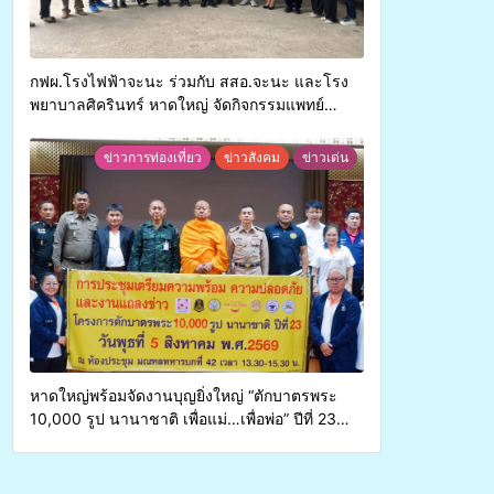
กฟผ.โรงไฟฟ้าจะนะ ร่วมกับ สสอ.จะนะ และโรง
พยาบาลศิครินทร์ หาดใหญ่ จัดกิจกรรมแพทย์
เคลื่อนที่ ประจำปี 2569
ข่าวการท่องเที่ยว
ข่าวสังคม
ข่าวเด่น
หาดใหญ่พร้อมจัดงานบุญยิ่งใหญ่ “ตักบาตรพระ
10,000 รูป นานาชาติ เพื่อแม่…เพื่อพ่อ” ปีที่ 23
รวมพลังพุทธศาสนิกชน 4 ประเทศ สืบสาน
ประเพณีแห่งศรัทธา