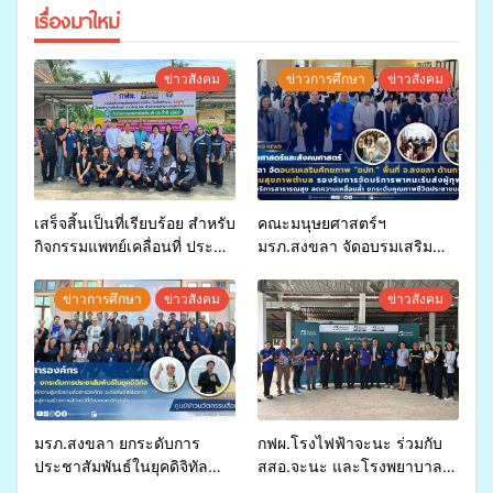
เรื่องมาใหม่
ข่าวสังคม
ข่าวการศึกษา
ข่าวสังคม
เสร็จสิ้นเป็นที่เรียบร้อย สำหรับ
คณะมนุษยศาสตร์ฯ
กิจกรรมแพทย์เคลื่อนที่ ประจำ
มรภ.สงขลา จัดอบรมเสริม
ปี 2569 เพื่อให้บริการด้าน
ศักยภาพ “อปท.” ด้านการเบิก
สุขภาพแก่ประชาชนในพื้นที่
จ่ายงบกองทุนสุขภาพตำบล
ข่าวการศึกษา
ข่าวสังคม
ข่าวสังคม
อำเภอจะนะ
รองรับการจัดบริการพาหนะรับ
ส่งผู้ทุพพลภาพเพื่อเข้ารับ
บริการสาธารณสุข ลดความ
เหลื่อมล้ำ ยกระดับคุณภาพ
ชีวิตประชาชนอย่างยั่งยืน
มรภ.สงขลา ยกระดับการ
กฟผ.โรงไฟฟ้าจะนะ ร่วมกับ
ประชาสัมพันธ์ในยุคดิจิทัล
สสอ.จะนะ และโรงพยาบาล
เปิดเวทีเสริมองค์ความรู้เครือ
ศิครินทร์ หาดใหญ่ จัดกิจกรรม