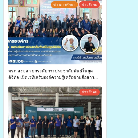
ทุพพลภาพเพื่อเข้ารับบริการสาธารณสุข ลดความ
ข่าวการศึกษา
ข่าวสังคม
เหลื่อมล้ำ ยกระดับคุณภาพชีวิตประชาชนอย่าง
ยั่งยืน
มรภ.สงขลา ยกระดับการประชาสัมพันธ์ในยุค
ดิจิทัล เปิดเวทีเสริมองค์ความรู้เครือข่ายสื่อสาร
องค์กร ระดมสมองวางแนวทางการทำงาน ปูทางสู่
การสร้างภาพลักษณ์ที่ดีของมหาวิทยาลัย
ข่าวสังคม