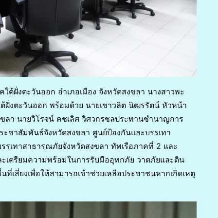
ยาภาคใต้ฝั่งตะวันออก อำเภอเมือง จังหวัดสงขลา นางสาวพะ
ใต้ฝั่งตะวันออก พร้อมด้วย นายเชาวลิต นิฒรรัตน์ หัวหน้า
งขลา นายวิโรจน์ คชเลิศ วิศวกรชลประทานชำนาญการ
าสัมพันธ์จังหวัดสงขลา ศูนย์ป้องกันและบรรเทา
รรเทาสาธารณภัยจังหวัดสงขลา ทัพเรือภาคที่ 2 และ
ละเตรียมความพร้อมในการรับมืออุทกภัย วาตภัยและดิน
้นที่เสี่ยงเพื่อให้สามารถเข้าช่วยเหลือประชาชนหากเกิดเหตุ