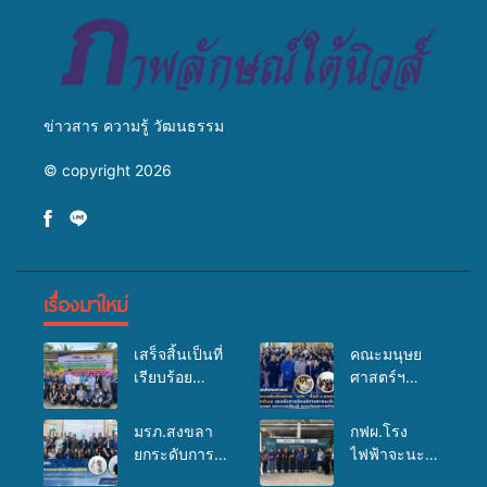
ข่าวสาร ความรู้ วัฒนธรรม
© copyright 2026
เรื่องมาใหม่
เสร็จสิ้นเป็นที่
คณะมนุษย
เรียบร้อย
ศาสตร์ฯ
สำหรับ
มรภ.สงขลา
กิจกรรมแพทย์
จัดอบรมเสริม
มรภ.สงขลา
กฟผ.โรง
เคลื่อนที่
ศักยภาพ
ยกระดับการ
ไฟฟ้าจะนะ
ประจำปี
“อปท.” ด้าน
ประชาสัมพันธ์
ร่วมกับ