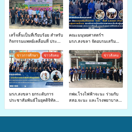
เสร็จสิ้นเป็นที่เรียบร้อย สำหรับ
คณะมนุษยศาสตร์ฯ
กิจกรรมแพทย์เคลื่อนที่ ประจำ
มรภ.สงขลา จัดอบรมเสริม
ปี 2569 เพื่อให้บริการด้าน
ศักยภาพ “อปท.” ด้านการเบิก
สุขภาพแก่ประชาชนในพื้นที่
จ่ายงบกองทุนสุขภาพตำบล
ข่าวการศึกษา
ข่าวสังคม
ข่าวสังคม
อำเภอจะนะ
รองรับการจัดบริการพาหนะรับ
ส่งผู้ทุพพลภาพเพื่อเข้ารับ
บริการสาธารณสุข ลดความ
เหลื่อมล้ำ ยกระดับคุณภาพ
ชีวิตประชาชนอย่างยั่งยืน
มรภ.สงขลา ยกระดับการ
กฟผ.โรงไฟฟ้าจะนะ ร่วมกับ
ประชาสัมพันธ์ในยุคดิจิทัล
สสอ.จะนะ และโรงพยาบาล
เปิดเวทีเสริมองค์ความรู้เครือ
ศิครินทร์ หาดใหญ่ จัดกิจกรรม
ข่ายสื่อสารองค์กร ระดมสมอง
แพทย์เคลื่อนที่ ประจำปี 2569
วางแนวทางการทำงาน ปูทาง
สู่การสร้างภาพลักษณ์ที่ดีของ
มหาวิทยาลัย