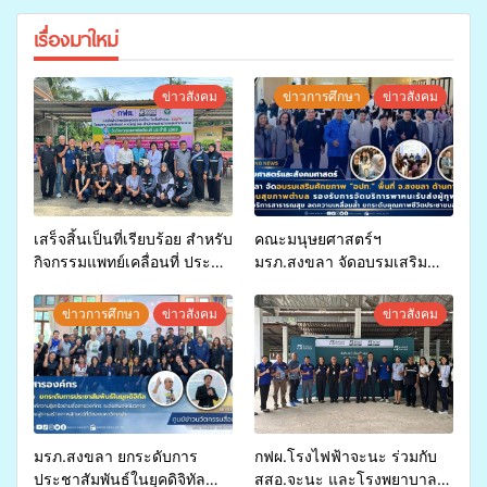
เรื่องมาใหม่
ข่าวสังคม
ข่าวการศึกษา
ข่าวสังคม
เสร็จสิ้นเป็นที่เรียบร้อย สำหรับ
คณะมนุษยศาสตร์ฯ
กิจกรรมแพทย์เคลื่อนที่ ประจำ
มรภ.สงขลา จัดอบรมเสริม
ปี 2569 เพื่อให้บริการด้าน
ศักยภาพ “อปท.” ด้านการเบิก
สุขภาพแก่ประชาชนในพื้นที่
จ่ายงบกองทุนสุขภาพตำบล
ข่าวการศึกษา
ข่าวสังคม
ข่าวสังคม
อำเภอจะนะ
รองรับการจัดบริการพาหนะรับ
ส่งผู้ทุพพลภาพเพื่อเข้ารับ
บริการสาธารณสุข ลดความ
เหลื่อมล้ำ ยกระดับคุณภาพ
ชีวิตประชาชนอย่างยั่งยืน
มรภ.สงขลา ยกระดับการ
กฟผ.โรงไฟฟ้าจะนะ ร่วมกับ
ประชาสัมพันธ์ในยุคดิจิทัล
สสอ.จะนะ และโรงพยาบาล