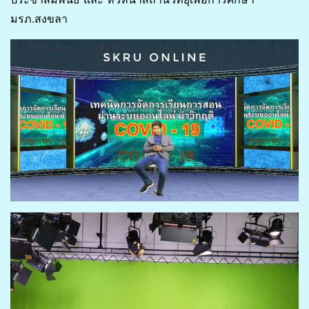
มรภ.สงขลา