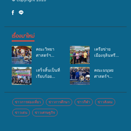
เรื่องมาใหม่
คณะวิทยา
เครือข่าย
ศาสตร์ฯ
เมืองจุลินทรีย์
มรภ.สงขลา
(Bio city)
ลงพื้นที่
ร่วมกับนักวิจัย
เสร็จสิ้นเป็นที่
คณะมนุษย
ต.คูหาใต้
ระดับชาติ
เรียบร้อย
ศาสตร์ฯ
อ.รัตภูมิ ร่วม
ขยายความรู้สู่
สำหรับ
มรภ.สงขลา
สาธิตและ
ชุมชน”การใช้
กิจกรรมแพทย์
จัดอบรมเสริม
แสดง
ประโยชน์จาก
เคลื่อนที่
ศักยภาพ
ผลิตภัณฑ์จาก
สาหร่ายและ
ประจำปี
“อปท.” ด้าน
ข่าวการท่องเที่ยว
ข่าวการศึกษา
ข่าวกีฬา
ข่าวสังคม
การแปรรูป
เห็ดไมคอร์ไร
2569 เพื่อให้
การเบิกจ่ายงบ
หม่อนไหม
ซาสำหรับ
ข่าวเด่น
ข่าวเศรษฐกิจ
บริการด้าน
กองทุน
ภายใต้
ปลูกไม้มีค่า-
สุขภาพแก่
สุขภาพตำบล
กิจกรรม
พืชเศรษฐกิจ”
ประชาชนใน
รองรับการจัด
พัฒนาเครือ