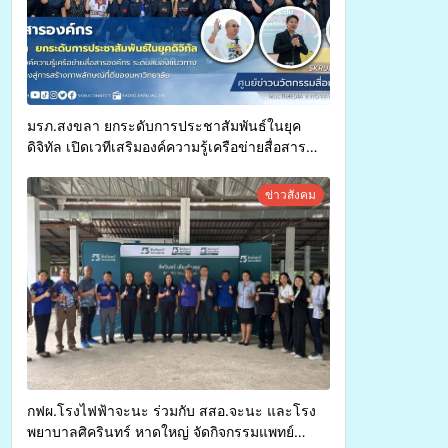
มรภ.สงขลา ยกระดับการประชาสัมพันธ์ในยุค
ดิจิทัล เปิดเวทีเสริมองค์ความรู้เครือข่ายสื่อสาร
องค์กร ระดมสมองวางแนวทางการทำงาน ปูทางสู่
การสร้างภาพลักษณ์ที่ดีของมหาวิทยาลัย
ข่าวสังคม
กฟผ.โรงไฟฟ้าจะนะ ร่วมกับ สสอ.จะนะ และโรง
พยาบาลศิครินทร์ หาดใหญ่ จัดกิจกรรมแพทย์