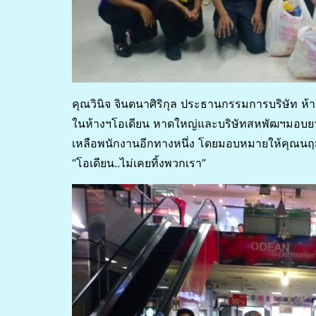
คุณวินิจ จินตนาศิริกุล ประธานกรรมการบริษัท ห้
ในห้างฯโอเดียน หาดใหญ่และบริษัทสหพัฒฯมอบยาส
เหลือพนักงานอีกทางหนึ่ง โดยมอบหมายให้คุณนฤมล
“โอเดียน..ไม่เคยทิ้งพวกเรา”