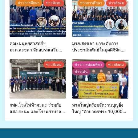
ข่าวการศึกษา
ข่าวสังคม
ข่าวการศึกษา
ข่าวสังคม
คณะมนุษยศาสตร์ฯ
มรภ.สงขลา ยกระดับการ
มรภ.สงขลา จัดอบรมเสริม
ประชาสัมพันธ์ในยุคดิจิทัล
ศักยภาพ “อปท.” ด้านการเบิก
เปิดเวทีเสริมองค์ความรู้เครือ
จ่ายงบกองทุนสุขภาพตำบล
ข่ายสื่อสารองค์กร ระดมสมอง
ข่าวสังคม
ข่าวการท่องเที่ยว
ข่าวสังคม
รองรับการจัดบริการพาหนะรับ
วางแนวทางการทำงาน ปูทาง
ข่าวเด่น
ส่งผู้ทุพพลภาพเพื่อเข้ารับ
สู่การสร้างภาพลักษณ์ที่ดีของ
บริการสาธารณสุข ลดความ
มหาวิทยาลัย
เหลื่อมล้ำ ยกระดับคุณภาพ
ชีวิตประชาชนอย่างยั่งยืน
กฟผ.โรงไฟฟ้าจะนะ ร่วมกับ
หาดใหญ่พร้อมจัดงานบุญยิ่ง
สสอ.จะนะ และโรงพยาบาล
ใหญ่ “ตักบาตรพระ 10,000
ศิครินทร์ หาดใหญ่ จัดกิจกรรม
รูป นานาชาติ เพื่อแม่…เพื่อ
แพทย์เคลื่อนที่ ประจำปี 2569
พ่อ” ปีที่ 23 รวมพลัง
พุทธศาสนิกชน 4 ประเทศ
สืบสานประเพณีแห่งศรัทธา