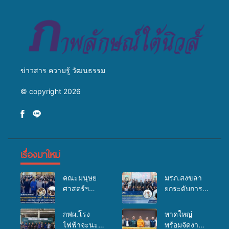
ข่าวสาร ความรู้ วัฒนธรรม
© copyright 2026
เรื่องมาใหม่
คณะมนุษย
มรภ.สงขลา
ศาสตร์ฯ
ยกระดับการ
มรภ.สงขลา
ประชาสัมพันธ์
จัดอบรมเสริม
ในยุคดิจิทัล
กฟผ.โรง
หาดใหญ่
ศักยภาพ
เปิดเวทีเสริม
ไฟฟ้าจะนะ
พร้อมจัดงาน