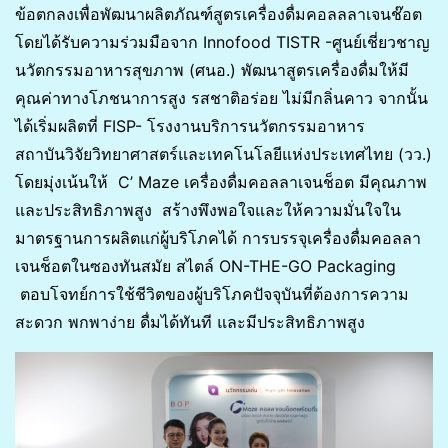
ข้อตกลงเพื่อพัฒนาผลิตภัณฑ์สูตรเครื่องดื่มคอลลลาเจนช๊อต
โดยได้รับความร่วมมือจาก Innofood TISTR -ศูนย์เชี่ยวชาญ
นวัตกรรมอาหารสุขภาพ (ศนอ.) พัฒนาสูตรเครื่องดื่มให้มี
คุณค่าทางโภชนาการสูง รสชาติอร่อย ไม่มีกลิ่นคาว จากนั้น
ได้เริ่มผลิตที่ FISP- โรงงานบริการนวัตกรรมอาหาร
สถาบันวิจัยวิทยาศาสตร์และเทคโนโลยีแห่งประเทศไทย (วว.)
โดยมุ่งเน้นให้ C’ Maze เครื่องดื่มคอลลาเจนช็อต มีคุณภาพ
และประสิทธิภาพสูง สร้างพึงพอใจและให้ความมั่นใจใน
มาตรฐานการผลิตแก่ผู้บริโภคได้ การบรรจุเครื่องดื่มคอลลา
เจนช็อตในซองทันสมัย สไตล์ ON-THE-GO Packaging
ตอบโจทย์การใช้ชีวิตของผู้บริโภคปัจจุบันที่ต้องการความ
สะดวก พกพาง่าย ดื่มได้ทันที และมีประสิทธิภาพสูง