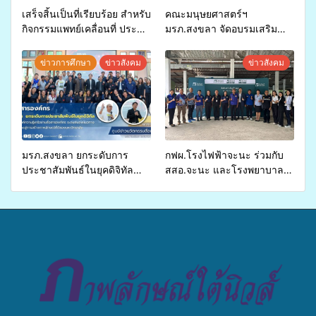
เสร็จสิ้นเป็นที่เรียบร้อย สำหรับ
คณะมนุษยศาสตร์ฯ
กิจกรรมแพทย์เคลื่อนที่ ประจำ
มรภ.สงขลา จัดอบรมเสริม
ปี 2569 เพื่อให้บริการด้าน
ศักยภาพ “อปท.” ด้านการเบิก
สุขภาพแก่ประชาชนในพื้นที่
จ่ายงบกองทุนสุขภาพตำบล
ข่าวการศึกษา
ข่าวสังคม
ข่าวสังคม
อำเภอจะนะ
รองรับการจัดบริการพาหนะรับ
ส่งผู้ทุพพลภาพเพื่อเข้ารับ
บริการสาธารณสุข ลดความ
เหลื่อมล้ำ ยกระดับคุณภาพ
ชีวิตประชาชนอย่างยั่งยืน
มรภ.สงขลา ยกระดับการ
กฟผ.โรงไฟฟ้าจะนะ ร่วมกับ
ประชาสัมพันธ์ในยุคดิจิทัล
สสอ.จะนะ และโรงพยาบาล
เปิดเวทีเสริมองค์ความรู้เครือ
ศิครินทร์ หาดใหญ่ จัดกิจกรรม
ข่ายสื่อสารองค์กร ระดมสมอง
แพทย์เคลื่อนที่ ประจำปี 2569
วางแนวทางการทำงาน ปูทาง
สู่การสร้างภาพลักษณ์ที่ดีของ
มหาวิทยาลัย