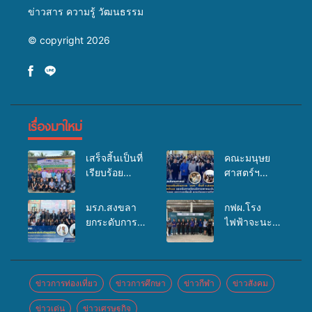
ข่าวสาร ความรู้ วัฒนธรรม
© copyright 2026
เรื่องมาใหม่
เสร็จสิ้นเป็นที่
คณะมนุษย
เรียบร้อย
ศาสตร์ฯ
สำหรับ
มรภ.สงขลา
กิจกรรมแพทย์
จัดอบรมเสริม
มรภ.สงขลา
กฟผ.โรง
เคลื่อนที่
ศักยภาพ
ยกระดับการ
ไฟฟ้าจะนะ
ประจำปี
“อปท.” ด้าน
ประชาสัมพันธ์
ร่วมกับ
2569 เพื่อให้
การเบิกจ่ายงบ
ในยุคดิจิทัล
สสอ.จะนะ
บริการด้าน
กองทุน
เปิดเวทีเสริม
และโรง
สุขภาพแก่
สุขภาพตำบล
องค์ความรู้
พยาบาลศิคริ
ข่าวการท่องเที่ยว
ข่าวการศึกษา
ข่าวกีฬา
ข่าวสังคม
ประชาชนใน
รองรับการจัด
เครือข่าย
นทร์ หาดใหญ่
พื้นที่อำเภอ
บริการพาหนะ
ข่าวเด่น
ข่าวเศรษฐกิจ
สื่อสารองค์กร
จัดกิจกรรม