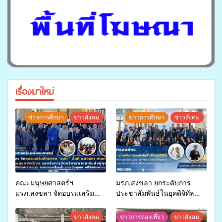
เรื่องมาใหม่
ข่าวการศึกษา
ข่าวสังคม
ข่าวการศึกษา
ข่าวสังคม
คณะมนุษยศาสตร์ฯ
มรภ.สงขลา ยกระดับการ
มรภ.สงขลา จัดอบรมเสริม
ประชาสัมพันธ์ในยุคดิจิทัล
ศักยภาพ “อปท.” ด้านการเบิก
เปิดเวทีเสริมองค์ความรู้เครือ
จ่ายงบกองทุนสุขภาพตำบล
ข่ายสื่อสารองค์กร ระดมสมอง
ข่าวสังคม
ข่าวการท่องเที่ยว
ข่าวสังคม