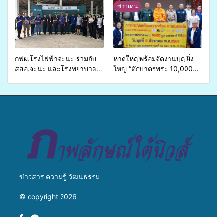
รองรับการจัดบริการพาหนะรับ
วางแนวทางการทำงาน ปูทาง
ข่าวเด่น
ส่งผู้ทุพพลภาพเพื่อเข้ารับ
สู่การสร้างภาพลักษณ์ที่ดีของ
บริการสาธารณสุข ลดความ
มหาวิทยาลัย
เหลื่อมล้ำ ยกระดับคุณภาพ
ชีวิตประชาชนอย่างยั่งยืน
กฟผ.โรงไฟฟ้าจะนะ ร่วมกับ
หาดใหญ่พร้อมจัดงานบุญยิ่ง
สสอ.จะนะ และโรงพยาบาล
ใหญ่ “ตักบาตรพระ 10,000
ศิครินทร์ หาดใหญ่ จัดกิจกรรม
รูป นานาชาติ เพื่อแม่…เพื่อ
แพทย์เคลื่อนที่ ประจำปี 2569
พ่อ” ปีที่ 23 รวมพลัง
พุทธศาสนิกชน 4 ประเทศ
สืบสานประเพณีแห่งศรัทธา
ข่าวสาร ความรู้ วัฒนธรรม
© copyright 2026