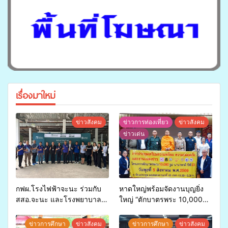
เรื่องมาใหม่
ข่าวสังคม
ข่าวการท่องเที่ยว
ข่าวสังคม
ข่าวเด่น
กฟผ.โรงไฟฟ้าจะนะ ร่วมกับ
หาดใหญ่พร้อมจัดงานบุญยิ่ง
สสอ.จะนะ และโรงพยาบาล
ใหญ่ “ตักบาตรพระ 10,000
ศิครินทร์ หาดใหญ่ จัดกิจกรรม
รูป นานาชาติ เพื่อแม่…เพื่อ
แพทย์เคลื่อนที่ ประจำปี 2569
พ่อ” ปีที่ 23 รวมพลัง
ข่าวการศึกษา
ข่าวสังคม
ข่าวการศึกษา
ข่าวสังคม