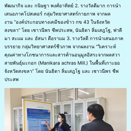
พัฒนากิจ และ กนิษฐา พงศ์อาทิตย์ 2. รางวัลดีมาก การนำ
เสนอภาคโปสเตอร์ กลุ่มวิทยาศาสตร์กายภาพ จากผล
งาน “องค์ประกอบทางเคมีของข้าว กข 43 ในจังหวัด
สงขลา” โดย เชาวนีพร ชีพประสพ, นันธิดา ลิ่มเสฎโฐ, ฟาตี
มา สะแม และ อัสนา ดือราแม 3. รางวัลดี การนำเสนอภาค
บรรยาย กลุ่มวิทยาศาสตร์ชีวภาพ จากผลงาน “วิเคราะห์
คุณค่าทางโภชนาการและสารต้านอนุมูลอิสระจากผลสวา
สายพันธุ์มะกอก (Manikara achras Mill.) ในพื้นที่เกาะยอ
จังหวัดสงขลา” โดย นันธิดา ลิ่มเสฎโฐ และ เชาวนีพร ชีพ
ประสพ