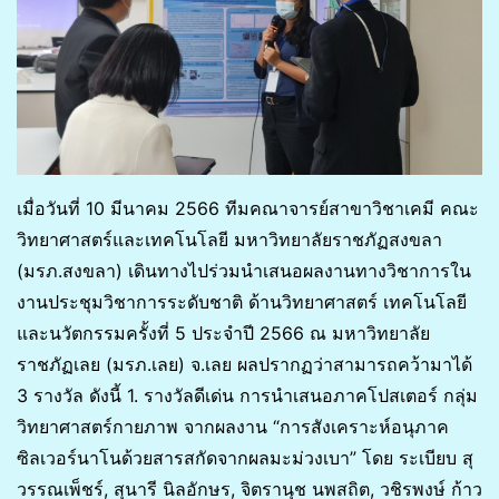
เมื่อวันที่ 10 มีนาคม 2566 ทีมคณาจารย์สาขาวิชาเคมี คณะ
วิทยาศาสตร์และเทคโนโลยี มหาวิทยาลัยราชภัฏสงขลา
(มรภ.สงขลา) เดินทางไปร่วมนำเสนอผลงานทางวิชาการใน
งานประชุมวิชาการระดับชาติ ด้านวิทยาศาสตร์ เทคโนโลยี
และนวัตกรรมครั้งที่ 5 ประจำปี 2566 ณ มหาวิทยาลัย
ราชภัฏเลย (มรภ.เลย) จ.เลย ผลปรากฏว่าสามารถคว้ามาได้
3 รางวัล ดังนี้ 1. รางวัลดีเด่น การนำเสนอภาคโปสเตอร์ กลุ่ม
วิทยาศาสตร์กายภาพ จากผลงาน “การสังเคราะห์อนุภาค
ซิลเวอร์นาโนด้วยสารสกัดจากผลมะม่วงเบา” โดย ระเบียบ สุ
วรรณเพ็ชร์, สุนารี นิลอักษร, จิตรานุช นพสถิต, วชิรพงษ์ ก้าว