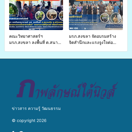
พุทธศาสนิกชน 4 ประเทศ
สืบสานประเพณีแห่งศรัทธา
คณะวิทยาศาสตร์ฯ
มรภ.สงขลา จัดอบรมสร้าง
มรภ.สงขลา ลงพื้นที่ ต.สนาม
จิตสำนึกและแรงจูงใจต่อ
ชัย อ.สทิงพระ จัดอบรม “การ
การเตรียมรับมือการ
เพาะเลี้ยงแหนแดงเป็นอาหาร
เปลี่ยนแปลงสภาพภูมิอากาศ
สัตว์” ทดแทนการใช้ปุ๋ยเคมี
ถ่ายทอดองค์ความรู้ ปลูกฝัง
เพิ่มประสิทธิภาพการผลิต ต่อย
วัฒนธรรมใส่ใจสิ่งแวดล้อม
อดสู่อาชีพเสริมในอนาคต
ข่าวสาร ความรู้ วัฒนธรรม
© copyright 2026