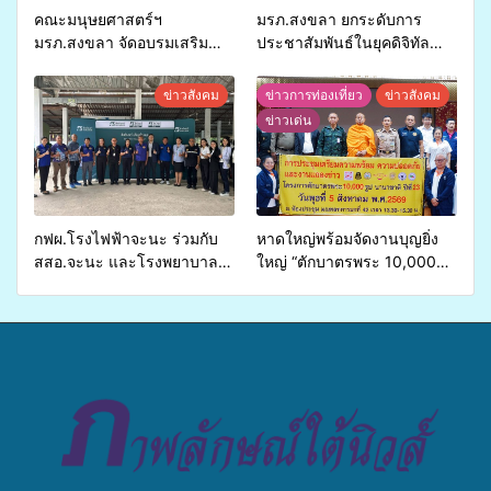
คณะมนุษยศาสตร์ฯ
มรภ.สงขลา ยกระดับการ
มรภ.สงขลา จัดอบรมเสริม
ประชาสัมพันธ์ในยุคดิจิทัล
ศักยภาพ “อปท.” ด้านการเบิก
เปิดเวทีเสริมองค์ความรู้เครือ
จ่ายงบกองทุนสุขภาพตำบล
ข่ายสื่อสารองค์กร ระดมสมอง
ข่าวสังคม
ข่าวการท่องเที่ยว
ข่าวสังคม
รองรับการจัดบริการพาหนะรับ
วางแนวทางการทำงาน ปูทาง
ข่าวเด่น
ส่งผู้ทุพพลภาพเพื่อเข้ารับ
สู่การสร้างภาพลักษณ์ที่ดีของ
บริการสาธารณสุข ลดความ
มหาวิทยาลัย
เหลื่อมล้ำ ยกระดับคุณภาพ
ชีวิตประชาชนอย่างยั่งยืน
กฟผ.โรงไฟฟ้าจะนะ ร่วมกับ
หาดใหญ่พร้อมจัดงานบุญยิ่ง
สสอ.จะนะ และโรงพยาบาล
ใหญ่ “ตักบาตรพระ 10,000
ศิครินทร์ หาดใหญ่ จัดกิจกรรม
รูป นานาชาติ เพื่อแม่…เพื่อ
แพทย์เคลื่อนที่ ประจำปี 2569
พ่อ” ปีที่ 23 รวมพลัง
พุทธศาสนิกชน 4 ประเทศ
สืบสานประเพณีแห่งศรัทธา