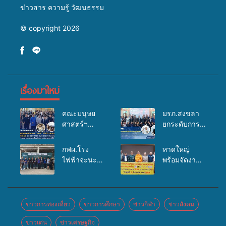
ข่าวสาร ความรู้ วัฒนธรรม
© copyright 2026
เรื่องมาใหม่
คณะมนุษย
มรภ.สงขลา
ศาสตร์ฯ
ยกระดับการ
มรภ.สงขลา
ประชาสัมพันธ์
จัดอบรมเสริม
ในยุคดิจิทัล
กฟผ.โรง
หาดใหญ่
ศักยภาพ
เปิดเวทีเสริม
ไฟฟ้าจะนะ
พร้อมจัดงาน
“อปท.” ด้าน
องค์ความรู้
ร่วมกับ
บุญยิ่งใหญ่
การเบิกจ่ายงบ
เครือข่าย
สสอ.จะนะ
“ตักบาตรพระ
กองทุน
สื่อสารองค์กร
และโรง
10,000 รูป
สุขภาพตำบล
ระดมสมอง
พยาบาลศิคริ
นานาชาติ
ข่าวการท่องเที่ยว
ข่าวการศึกษา
ข่าวกีฬา
ข่าวสังคม
รองรับการจัด
วางแนวทาง
นทร์ หาดใหญ่
เพื่อแม่…เพื่อ
บริการพาหนะ
การทำงาน ปู
ข่าวเด่น
ข่าวเศรษฐกิจ
จัดกิจกรรม
พ่อ” ปีที่ 23