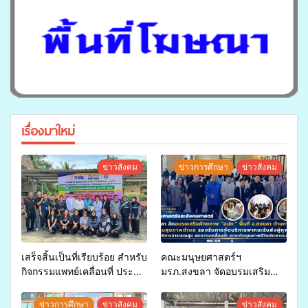
เรื่องมาใหม่
ข่าวสังคม
ข่าวการศึกษา
ข่าวสังคม
เสร็จสิ้นเป็นที่เรียบร้อย สำหรับ
คณะมนุษยศาสตร์ฯ
กิจกรรมแพทย์เคลื่อนที่ ประจำ
มรภ.สงขลา จัดอบรมเสริม
ปี 2569 เพื่อให้บริการด้าน
ศักยภาพ “อปท.” ด้านการเบิก
สุขภาพแก่ประชาชนในพื้นที่
จ่ายงบกองทุนสุขภาพตำบล
ข่าวการศึกษา
ข่าวสังคม
ข่าวสังคม