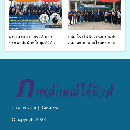
อำเภอจะนะ
รองรับการจัดบริการพาหนะรับ
ส่งผู้ทุพพลภาพเพื่อเข้ารับ
บริการสาธารณสุข ลดความ
เหลื่อมล้ำ ยกระดับคุณภาพ
ชีวิตประชาชนอย่างยั่งยืน
มรภ.สงขลา ยกระดับการ
กฟผ.โรงไฟฟ้าจะนะ ร่วมกับ
ประชาสัมพันธ์ในยุคดิจิทัล
สสอ.จะนะ และโรงพยาบาล
เปิดเวทีเสริมองค์ความรู้เครือ
ศิครินทร์ หาดใหญ่ จัดกิจกรรม
ข่ายสื่อสารองค์กร ระดมสมอง
แพทย์เคลื่อนที่ ประจำปี 2569
วางแนวทางการทำงาน ปูทาง
สู่การสร้างภาพลักษณ์ที่ดีของ
มหาวิทยาลัย
ข่าวสาร ความรู้ วัฒนธรรม
© copyright 2026