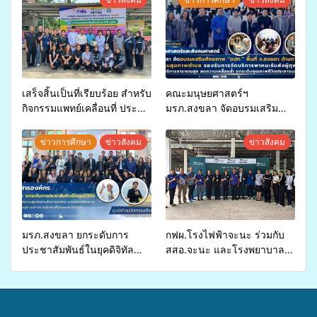
เสร็จสิ้นเป็นที่เรียบร้อย สำหรับ
คณะมนุษยศาสตร์ฯ
กิจกรรมแพทย์เคลื่อนที่ ประจำ
มรภ.สงขลา จัดอบรมเสริม
ปี 2569 เพื่อให้บริการด้าน
ศักยภาพ “อปท.” ด้านการเบิก
สุขภาพแก่ประชาชนในพื้นที่
จ่ายงบกองทุนสุขภาพตำบล
ข่าวการศึกษา
ข่าวสังคม
ข่าวสังคม
อำเภอจะนะ
รองรับการจัดบริการพาหนะรับ
ส่งผู้ทุพพลภาพเพื่อเข้ารับ
บริการสาธารณสุข ลดความ
เหลื่อมล้ำ ยกระดับคุณภาพ
ชีวิตประชาชนอย่างยั่งยืน
มรภ.สงขลา ยกระดับการ
กฟผ.โรงไฟฟ้าจะนะ ร่วมกับ
ประชาสัมพันธ์ในยุคดิจิทัล
สสอ.จะนะ และโรงพยาบาล
เปิดเวทีเสริมองค์ความรู้เครือ
ศิครินทร์ หาดใหญ่ จัดกิจกรรม
ข่ายสื่อสารองค์กร ระดมสมอง
แพทย์เคลื่อนที่ ประจำปี 2569
วางแนวทางการทำงาน ปูทาง
สู่การสร้างภาพลักษณ์ที่ดีของ