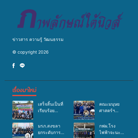
มหาวิทยาลัย
ข่าวสาร ความรู้ วัฒนธรรม
© copyright 2026
เรื่องมาใหม่
เสร็จสิ้นเป็นที่
คณะมนุษย
เรียบร้อย
ศาสตร์ฯ
สำหรับ
มรภ.สงขลา
กิจกรรมแพทย์
จัดอบรมเสริม
มรภ.สงขลา
กฟผ.โรง
เคลื่อนที่
ศักยภาพ
ยกระดับการ
ไฟฟ้าจะนะ
ประจำปี
“อปท.” ด้าน