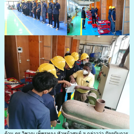
ด้าน ดร.วิชาญ เพ็ชรทอง หัวหน้าศูนย์ ฯ กล่าวว่า ปัจจุบันการ