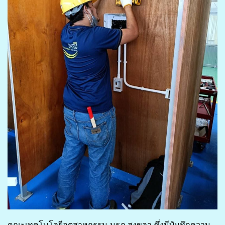
คณะเทคโนโลยีอุตสาหกรรม มรภ.สงขลา ซึ่งมีบันทึกความ