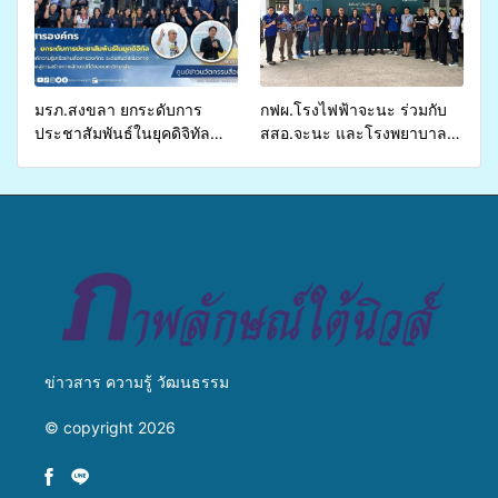
ส่งผู้ทุพพลภาพเพื่อเข้ารับ
บริการสาธารณสุข ลดความ
เหลื่อมล้ำ ยกระดับคุณภาพ
ชีวิตประชาชนอย่างยั่งยืน
มรภ.สงขลา ยกระดับการ
กฟผ.โรงไฟฟ้าจะนะ ร่วมกับ
ประชาสัมพันธ์ในยุคดิจิทัล
สสอ.จะนะ และโรงพยาบาล
เปิดเวทีเสริมองค์ความรู้เครือ
ศิครินทร์ หาดใหญ่ จัดกิจกรรม
ข่ายสื่อสารองค์กร ระดมสมอง
แพทย์เคลื่อนที่ ประจำปี 2569
วางแนวทางการทำงาน ปูทาง
สู่การสร้างภาพลักษณ์ที่ดีของ
มหาวิทยาลัย
ข่าวสาร ความรู้ วัฒนธรรม
© copyright 2026