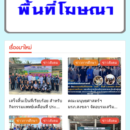
เรื่องมาใหม่
ข่าวสังคม
ข่าวการศึกษา
ข่าวสังคม
เสร็จสิ้นเป็นที่เรียบร้อย สำหรับ
คณะมนุษยศาสตร์ฯ
กิจกรรมแพทย์เคลื่อนที่ ประจำ
มรภ.สงขลา จัดอบรมเสริม
ปี 2569 เพื่อให้บริการด้าน
ศักยภาพ “อปท.” ด้านการเบิก
สุขภาพแก่ประชาชนในพื้นที่
จ่ายงบกองทุนสุขภาพตำบล
ข่าวการศึกษา
ข่าวสังคม
ข่าวสังคม
อำเภอจะนะ
รองรับการจัดบริการพาหนะรับ