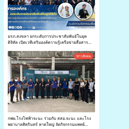
มรภ.สงขลา ยกระดับการประชาสัมพันธ์ในยุค
ดิจิทัล เปิดเวทีเสริมองค์ความรู้เครือข่ายสื่อสาร
องค์กร ระดมสมองวางแนวทางการทำงาน ปูทางสู่
การสร้างภาพลักษณ์ที่ดีของมหาวิทยาลัย
ข่าวสังคม
กฟผ.โรงไฟฟ้าจะนะ ร่วมกับ สสอ.จะนะ และโรง
พยาบาลศิครินทร์ หาดใหญ่ จัดกิจกรรมแพทย์