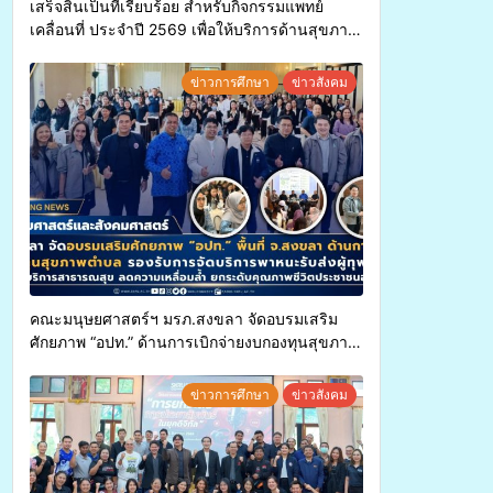
เสร็จสิ้นเป็นที่เรียบร้อย สำหรับกิจกรรมแพทย์
เคลื่อนที่ ประจำปี 2569 เพื่อให้บริการด้านสุขภาพ
แก่ประชาชนในพื้นที่อำเภอจะนะ
ข่าวการศึกษา
ข่าวสังคม
คณะมนุษยศาสตร์ฯ มรภ.สงขลา จัดอบรมเสริม
ศักยภาพ “อปท.” ด้านการเบิกจ่ายงบกองทุนสุขภาพ
ตำบล รองรับการจัดบริการพาหนะรับส่งผู้
ทุพพลภาพเพื่อเข้ารับบริการสาธารณสุข ลดความ
ข่าวการศึกษา
ข่าวสังคม
เหลื่อมล้ำ ยกระดับคุณภาพชีวิตประชาชนอย่าง
ยั่งยืน