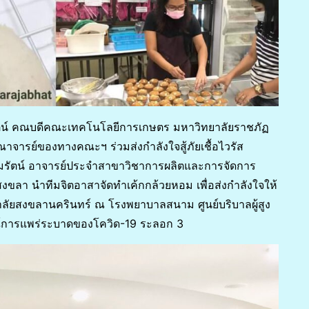
พรัตน์ คณบดีคณะเทคโนโลยีการเกษตร มหาวิทยาลัยราชภัฏ
ารย์ของทางคณะฯ ร่วมส่งกำลังใจสู้ภัยเชื้อไวรัส
คมรัตน์ อาจารย์ประจำสาขาวิชาการผลิตและการจัดการ
า นำทีมจิตอาสาจัดทำเค้กกล้วยหอม เพื่อส่งกำลังใจให้
ยสงขลานครินทร์ ณ โรงพยาบาลสนาม ศูนย์บริบาลผู้สูง
ณ์การแพร่ระบาดของโควิด-19 ระลอก 3