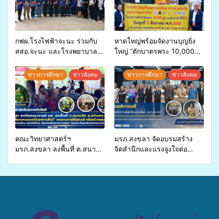
กฟผ.โรงไฟฟ้าจะนะ ร่วมกับ
หาดใหญ่พร้อมจัดงานบุญยิ่ง
สสอ.จะนะ และโรงพยาบาล
ใหญ่ “ตักบาตรพระ 10,000
ศิครินทร์ หาดใหญ่ จัดกิจกรรม
รูป นานาชาติ เพื่อแม่…เพื่อ
แพทย์เคลื่อนที่ ประจำปี 2569
พ่อ” ปีที่ 23 รวมพลัง
ข่าวการศึกษา
ข่าวสังคม
ข่าวการศึกษา
ข่าวสังคม
พุทธศาสนิกชน 4 ประเทศ
สืบสานประเพณีแห่งศรัทธา
คณะวิทยาศาสตร์ฯ
มรภ.สงขลา จัดอบรมสร้าง
มรภ.สงขลา ลงพื้นที่ ต.สนาม
จิตสำนึกและแรงจูงใจต่อ
ชัย อ.สทิงพระ จัดอบรม “การ
การเตรียมรับมือการ
เพาะเลี้ยงแหนแดงเป็นอาหาร
เปลี่ยนแปลงสภาพภูมิอากาศ
สัตว์” ทดแทนการใช้ปุ๋ยเคมี
ถ่ายทอดองค์ความรู้ ปลูกฝัง
เพิ่มประสิทธิภาพการผลิต ต่อย
วัฒนธรรมใส่ใจสิ่งแวดล้อม
อดสู่อาชีพเสริมในอนาคต