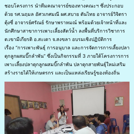
ชอบโครงการ นำทีมคณาจารย์ของทางคณะฯ ซึ่งประกอบ
ด้วย รศ.นฤมล อัศวเกศมณี ผศ.สบาย ตันไทย อาจารย์วิจิตรา
ตุ้งซี่ อาจารย์ศรัณย์ รักษาพราหมณ์ พร้อมด้วยเจ้าหน้าที่และ
นักศึกษาสาขาการเพาะเลี้ยงสัตว์น้ำ ลงพื้นที่บริการวิชาการ
ต.เขามีเกียรติ อ.สะเดา จ.สงขลา อบรมเชิงปฏิบัติการ
เรื่อง “การเพาะพันธุ์ การอนุบาล และการจัดการการเลี้ยงปลา
ดุกลูกผสมบิ๊กลำพัน” ซึ่งเป็นกิจกรรมที่ 3 ภายใต้โครงการการ
เพาะเลี้ยงปลาดุกลูกผสมบิ๊กลำพัน ปลาดุกสายพันธุ์ใหม่เสริม
สร้างรายได้ให้เกษตรกร และเป็นแหล่งเรียนรู้ของท้องถิ่น