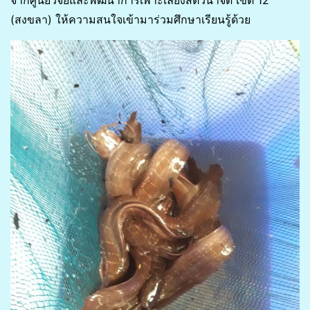
จากศูนย์วิจัยและพัฒนาการเพาะเลี้ยงสัตว์น้ำจืด เขต 12
(สงขลา) ให้ความสนใจเข้ามาร่วมศึกษาเรียนรู้ด้วย