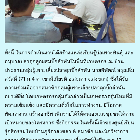
ทั้งนี้ ในการดำเนินงานได้สร้างแหล่งเรียนรู้บ่อเพาะพันธุ์ และ
อนุบาลปลาดุกลูกผสมบิ๊กลำพันในพื้นที่เกษตรกร ณ บ้าน
ประธานกลุ่มผู้เพาะเลี้ยงปลาดุกบิ๊กลำพัน นายพิพัฒน์ อรุณลิ่ม
สวัสดิ์ (71 ม.4 ต. เขามีเกียรติ อ.สะเดา จ.สงขลา) ซึ่งได้รับ
ความร่วมมือจากสมาชิกกลุ่มผู้เพาะเลี้ยงปลาดุกบิ๊กลำพัน
อย่างดียิ่ง โดยเกษตรกรกลุ่มดังกล่าวเป็นเกษตรกรรุ่นใหม่ที่มี
ความเข้มแข็ง และมีความตั้งใจในการทำงาน มีโอกาส
พัฒนางาน สร้างอาชีพ เพิ่มรายได้ให้ตนเองและชุมชนได้ตาม
เป้าหมายของโครงการ ซึ่งกิจกรรมในครั้งนี้เจ้าของศูนย์เรียน
รู้กสิกรรมไทยบ้านภูริตาสงขลา & สมาชิก และนักวิชาการ