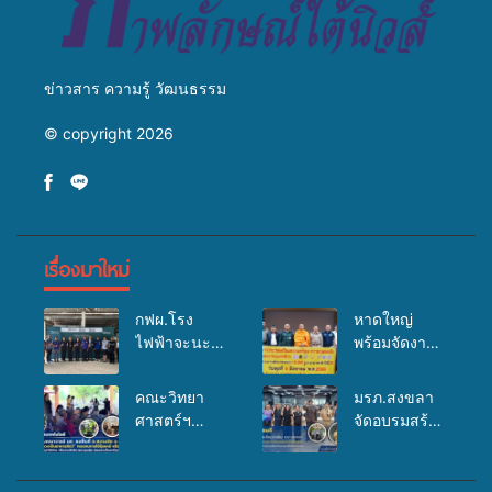
ข่าวสาร ความรู้ วัฒนธรรม
© copyright 2026
เรื่องมาใหม่
กฟผ.โรง
หาดใหญ่
ไฟฟ้าจะนะ
พร้อมจัดงาน
ร่วมกับ
บุญยิ่งใหญ่
สสอ.จะนะ
“ตักบาตรพระ
คณะวิทยา
มรภ.สงขลา
และโรง
10,000 รูป
ศาสตร์ฯ
จัดอบรมสร้าง
พยาบาลศิคริ
นานาชาติ
มรภ.สงขลา
จิตสำนึกและ
นทร์ หาดใหญ่
เพื่อแม่…เพื่อ
ลงพื้นที่
แรงจูงใจต่อ
จัดกิจกรรม
พ่อ” ปีที่ 23
ต.สนามชัย
การเตรียม