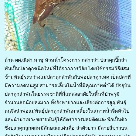
ด้าน ผศ.ณิศา มาชู หัวหน้าโครงการ กล่าวว่า ปลาดุกบิ๊กลำ
พันเป็นปลาดุกชนิดใหม่ที่ได้จากการวิจัย โดยใช้กรรมวิธีผสม
ข้ามพันธุ์ระหว่างแม่ปลาดุกลำพันกับพ่อปลาดุกเทศ เป็นปลาที่
มีความอดทนสูง สามารถเลี้ยงในน้ำที่มีคุณภาพต่ำได้ ปัจจุบัน
ปลาดุกลำพันในธรรมชาติที่มีแหล่งอาศัยในพื้นที่ป่าพรุมี
จำนวนลดน้อยลงมาก ทั้งยังหายากและเสี่ยงต่อการสูญพันธุ์
ตนจึงนำพ่อแม่พันธุ์ปลาดุกลำพันมาเลี้ยงในสภาพน้ำจืดทั่วไป
และนำมาเพาะขยายพันธุ์ให้อัตราการผสมติดและฟักเป็นตัว
ซึ่งปลาดุกลูกผสมมีลักษณะเด่นคือ ลำตัวยาว มีลายสีขาวบน