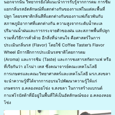
นอกจากนั้น วิทยากรยังได้แนะนำการรับรู้จากการดม การชิม
แยกกลิ่นรสอัตลักษณ์ที่แตกต่างกันของกาแฟในแต่ละพื้นที่
ปลูก โดยรสชาติกลิ่นสีที่แตกต่างกันของกาแฟเกี่ยวพันกับ
สภาพภูมิอากาศที่แตกต่างกัน ความสูงจากระดับน้ำทะเล
ปริมาณน้ำฝนและการกระจายตัวของฝน และสภาพพื้นที่ปลูก
รวมทั้งวิธีการคั่วด้วย อีกสิ่งที่น่าสนใจ คือศาสตร์ในการ
ประเมินกลิ่นรส (Flavor) โดยใช้ Coffee Taster’s Flavor
Wheel มีการฝึกการประเมินรสชาติโดยการดม
(Aroma) และการชิม (Taste) และการชงสารสกัดกาแฟ หรือ
ที่เรียกันว่า อโรม่า เทส ซึ่งคณาจารย์คณะเทคโนโลยี
การเกษตรและคณะวิทยาศาสตร์และเทคโนโลยี มรภ.สงขลา
จะนำความรู้ที่ได้จากการอบรมไปพัฒนาความรู้ให้แก่
เกษตรกร อ.คลองหอยโข่ง จ.สงขลา ในการสร้างแบรนด์
กาแฟโรบัสต้าที่มีอยู่ในพื้นที่ให้เป็นอัตลักษณ์ของ อ.คลองหอย
โข่ง