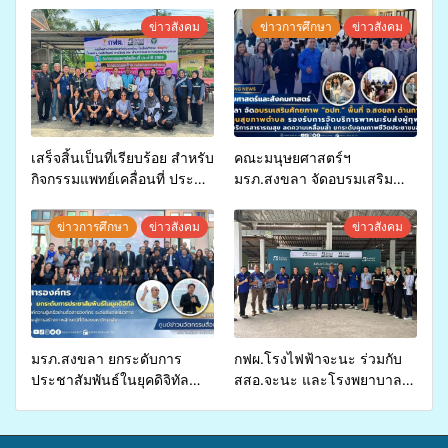
ข่าวสังคม
ข่าวการศึกษา
ข่าวสังคม
เสร็จสิ้นเป็นที่เรียบร้อย สำหรับ
คณะมนุษยศาสตร์ฯ
กิจกรรมแพทย์เคลื่อนที่ ประจำ
มรภ.สงขลา จัดอบรมเสริม
ปี 2569 เพื่อให้บริการด้าน
ศักยภาพ “อปท.” ด้านการเบิก
สุขภาพแก่ประชาชนในพื้นที่
จ่ายงบกองทุนสุขภาพตำบล
ข่าวการศึกษา
ข่าวสังคม
ข่าวสังคม
อำเภอจะนะ
รองรับการจัดบริการพาหนะรับ
ส่งผู้ทุพพลภาพเพื่อเข้ารับ
บริการสาธารณสุข ลดความ
เหลื่อมล้ำ ยกระดับคุณภาพ
ชีวิตประชาชนอย่างยั่งยืน
มรภ.สงขลา ยกระดับการ
กฟผ.โรงไฟฟ้าจะนะ ร่วมกับ
ประชาสัมพันธ์ในยุคดิจิทัล
สสอ.จะนะ และโรงพยาบาล
เปิดเวทีเสริมองค์ความรู้เครือ
ศิครินทร์ หาดใหญ่ จัดกิจกรรม
ข่ายสื่อสารองค์กร ระดมสมอง
แพทย์เคลื่อนที่ ประจำปี 2569
วางแนวทางการทำงาน ปูทาง