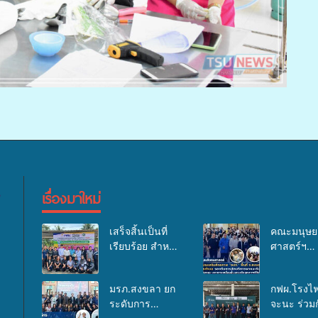
เรื่องมาใหม่
เสร็จสิ้นเป็นที่
คณะมนุษย
เรียบร้อย สำหรับ
ศาสตร์ฯ
กิจกรรมแพทย์
มรภ.สงขลา
เคลื่อนที่ ประจำ
อบรมเสริม
มรภ.สงขลา ยก
กฟผ.โรงไฟ
ปี 2569 เพื่อให้
ศักยภาพ “อ
ระดับการ
จะนะ ร่วมก
บริการด้าน
ด้านการเบิ