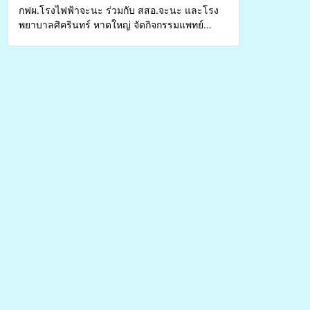
กฟผ.โรงไฟฟ้าจะนะ ร่วมกับ สสอ.จะนะ และโรง
พยาบาลศิครินทร์ หาดใหญ่ จัดกิจกรรมแพทย์
เคลื่อนที่ ประจำปี 2569