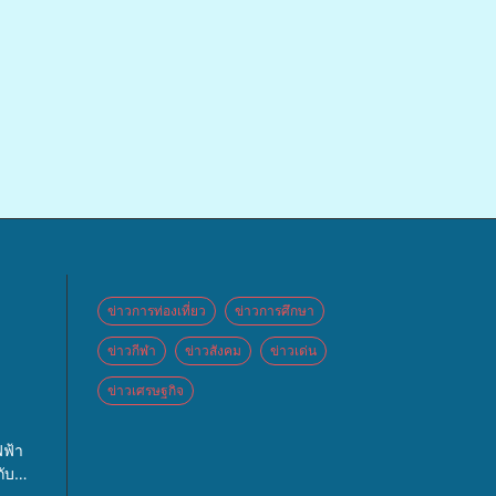
ข่าวการท่องเที่ยว
ข่าวการศึกษา
ข่าวกีฬา
ข่าวสังคม
ข่าวเด่น
ข่าวเศรษฐกิจ
 จัด
ฟ้า
ปท.”
ับ
กจ่าย