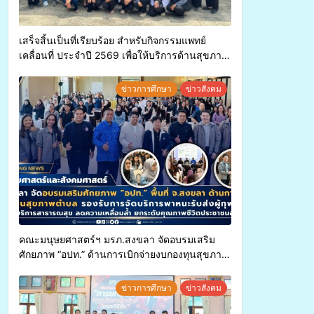
เสร็จสิ้นเป็นที่เรียบร้อย สำหรับกิจกรรมแพทย์
เคลื่อนที่ ประจำปี 2569 เพื่อให้บริการด้านสุขภาพ
แก่ประชาชนในพื้นที่อำเภอจะนะ
ข่าวการศึกษา
ข่าวสังคม
คณะมนุษยศาสตร์ฯ มรภ.สงขลา จัดอบรมเสริม
ศักยภาพ “อปท.” ด้านการเบิกจ่ายงบกองทุนสุขภาพ
ตำบล รองรับการจัดบริการพาหนะรับส่งผู้
ทุพพลภาพเพื่อเข้ารับบริการสาธารณสุข ลดความ
ข่าวการศึกษา
ข่าวสังคม
เหลื่อมล้ำ ยกระดับคุณภาพชีวิตประชาชนอย่าง
ยั่งยืน