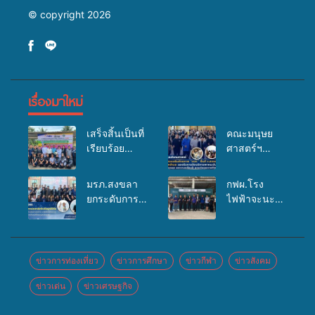
© copyright 2026
เรื่องมาใหม่
เสร็จสิ้นเป็นที่
คณะมนุษย
เรียบร้อย
ศาสตร์ฯ
สำหรับ
มรภ.สงขลา
กิจกรรมแพทย์
จัดอบรมเสริม
มรภ.สงขลา
กฟผ.โรง
เคลื่อนที่
ศักยภาพ
ยกระดับการ
ไฟฟ้าจะนะ
ประจำปี
“อปท.” ด้าน
ประชาสัมพันธ์
ร่วมกับ
2569 เพื่อให้
การเบิกจ่ายงบ
ในยุคดิจิทัล
สสอ.จะนะ
บริการด้าน
กองทุน
เปิดเวทีเสริม
และโรง
สุขภาพแก่
สุขภาพตำบล
องค์ความรู้
พยาบาลศิคริ
ข่าวการท่องเที่ยว
ข่าวการศึกษา
ข่าวกีฬา
ข่าวสังคม
ประชาชนใน
รองรับการจัด
เครือข่าย
นทร์ หาดใหญ่
พื้นที่อำเภอ
บริการพาหนะ
ข่าวเด่น
ข่าวเศรษฐกิจ
สื่อสารองค์กร
จัดกิจกรรม
จะนะ
รับส่งผู้
ระดมสมอง
แพทย์เคลื่อนที่
ทุพพลภาพเพื่อ