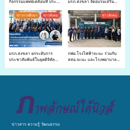
กิจกรรมแพทย์เคลื่อนที่ ประจำ
มรภ.สงขลา จัดอบรมเสริม
ปี 2569 เพื่อให้บริการด้าน
ศักยภาพ “อปท.” ด้านการเบิก
สุขภาพแก่ประชาชนในพื้นที่
จ่ายงบกองทุนสุขภาพตำบล
ข่าวการศึกษา
ข่าวสังคม
ข่าวสังคม
อำเภอจะนะ
รองรับการจัดบริการพาหนะรับ
ส่งผู้ทุพพลภาพเพื่อเข้ารับ
บริการสาธารณสุข ลดความ
เหลื่อมล้ำ ยกระดับคุณภาพ
ชีวิตประชาชนอย่างยั่งยืน
มรภ.สงขลา ยกระดับการ
กฟผ.โรงไฟฟ้าจะนะ ร่วมกับ
ประชาสัมพันธ์ในยุคดิจิทัล
สสอ.จะนะ และโรงพยาบาล
เปิดเวทีเสริมองค์ความรู้เครือ
ศิครินทร์ หาดใหญ่ จัดกิจกรรม
ข่ายสื่อสารองค์กร ระดมสมอง
แพทย์เคลื่อนที่ ประจำปี 2569
วางแนวทางการทำงาน ปูทาง
สู่การสร้างภาพลักษณ์ที่ดีของ
มหาวิทยาลัย
ข่าวสาร ความรู้ วัฒนธรรม