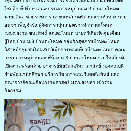
รัฐมนตรีว่าการกระทรวงการท่องเที่ยวและกีฬา นายชินโชติ
ไชยลึก ที่ปรึกษาคณะกรรมการหมู่บ้าน ม.3 บ้านตะโหมด
นายจุติพล ช่วยราชการ นายกเทศมนตรีตำบลเขาหัวช้าง นาย
อนุชา เพ็ญจำรัส ผู้จัดการกลุ่มเกษตรกรทำนาตะโหมด
ร.ต.ต.สงวน ชนะสิทธิ์ สภ.ตะโหมด นายทวีเกียรติ คุ่มเคี่ยม
ผู้ใหญ่บ้าน ม.3 บ้านตะโหมด กลุ่มรักสุขภาพบ้านตะโหมด
วิสาหกิจชุมชนโฮมสเตย์เพื่อการท่องเที่ยวบ้านตะโหมด คณะ
กรรมการหมู่บ้านและพี่น้อง ม.3 บ้านตะโหมด ร่วมให้เกียรติ
เปิดงาน พร้อมด้วย อาจารย์ชัยวัฒนภัทร เลาสัตย์ รองคณบดี
ฝ่ายพัฒนานักศึกษา บริการวิชาการและวิเทศสัมพันธ์ และ
คณาจารย์คณะศิลปกรรมศาสตร์ มรภ.สงขลา เข้าร่วม
กิจกรรม