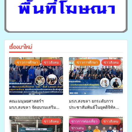
เรื่องมาใหม่
ข่าวการศึกษา
ข่าวสังคม
ข่าวการศึกษา
ข่าวสังคม
คณะมนุษยศาสตร์ฯ
มรภ.สงขลา ยกระดับการ
มรภ.สงขลา จัดอบรมเสริม
ประชาสัมพันธ์ในยุคดิจิทัล
ศักยภาพ “อปท.” ด้านการเบิก
เปิดเวทีเสริมองค์ความรู้เครือ
จ่ายงบกองทุนสุขภาพตำบล
ข่ายสื่อสารองค์กร ระดมสมอง
ข่าวสังคม
ข่าวการท่องเที่ยว
ข่าวสังคม
รองรับการจัดบริการพาหนะรับ
วางแนวทางการทำงาน ปูทาง
ข่าวเด่น
ส่งผู้ทุพพลภาพเพื่อเข้ารับ
สู่การสร้างภาพลักษณ์ที่ดีของ