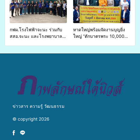
บริการสาธารณสุข ลดความ
มหาวิทยาลัย
เหลื่อมล้ำ ยกระดับคุณภาพ
ชีวิตประชาชนอย่างยั่งยืน
กฟผ.โรงไฟฟ้าจะนะ ร่วมกับ
หาดใหญ่พร้อมจัดงานบุญยิ่ง
สสอ.จะนะ และโรงพยาบาล
ใหญ่ “ตักบาตรพระ 10,000
ศิครินทร์ หาดใหญ่ จัดกิจกรรม
รูป นานาชาติ เพื่อแม่…เพื่อ
แพทย์เคลื่อนที่ ประจำปี 2569
พ่อ” ปีที่ 23 รวมพลัง
พุทธศาสนิกชน 4 ประเทศ
สืบสานประเพณีแห่งศรัทธา
ข่าวสาร ความรู้ วัฒนธรรม
© copyright 2026