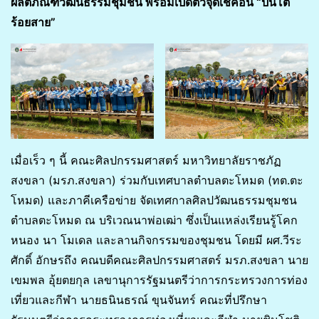
ผลิตภัณฑ์วัฒนธรรมชุมชน พร้อมเปิดตัวจุดเช็คอิน
“ปิ่นโต
ร้อยสาย”
เมื่อเร็ว ๆ นี้ คณะศิลปกรรมศาสตร์ มหาวิทยาลัยราชภัฏ
สงขลา (มรภ.สงขลา) ร่วมกับเทศบาลตำบลตะโหมด (ทต.ตะ
โหมด) และภาคีเครือข่าย จัดเทศกาลศิลปวัฒนธรรมชุมชน
ตำบลตะโหมด ณ บริเวณนาพ่อเฒ่า ซึ่งเป็นแหล่งเรียนรู้โคก
หนอง นา โมเดล และลานกิจกรรมของชุมชน โดยมี ผศ.วีระ
ศักดิ์ อักษรถึง คณบดีคณะศิลปกรรมศาสตร์ มรภ.สงขลา นาย
เขมพล อุ้ยตยกุล เลขานุการรัฐมนตรีว่าการกระทรวงการท่อง
เที่ยวและกีฬา นายธนินธรณ์ ขุนจันทร์ คณะที่ปรึกษา