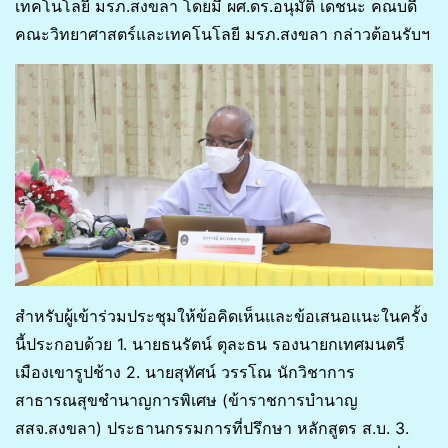
เทคโนโลยี มรภ.สงขลา โดยมี ผศ.ดร.อนุมัติ เดชนะ คณบดี
คณะวิทยาศาสตร์และเทคโนโลยี มรภ.สงขลา กล่าวต้อนรับฯ
สำหรับผู้เข้าร่วมประชุมให้ข้อคิดเห็นและข้อเสนอแนะในครั้ง
นี้ประกอบด้วย 1. นายธนรัตน์ ตุละธน รองนายกเทศมนตรี
เมืองเขารูปช้าง 2. นายสุทัศน์ วรรโณ นักวิชาการ
สาธารณสุขชำนาญการพิเศษ (ข้าราชการบำนาญ
สสจ.สงขลา) ประธานกรรมการที่ปรึกษา หลักสูตร ส.บ. 3.