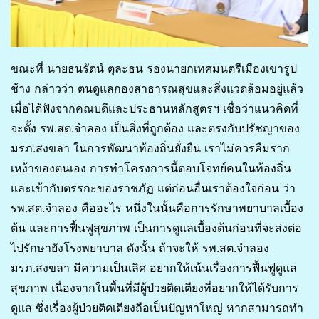
ขณะที่ นายธนรัตน์ ตุละธน รองนายกเทศมนตรีเมืองเขารูป
ช้าง กล่าวว่า ตนดูแลกองสาธารณสุขและสิ่งแวดล้อมอยู่แล้ว
เมื่อได้ฟังจากคณบดีและประธานหลักสูตรฯ เชื่อว่าแนวคิดที่
จะตั้ง รพ.สต.จำลอง เป็นสิ่งที่ถูกต้อง และตรงกับปรัชญาของ
มรภ.สงขลา ในการพัฒนาท้องถิ่นยั่งยืน เราไม่ควรลืมราก
เหง้าของตนเอง การทำโครงการนี้ตอบโจทย์คนในท้องถิ่น
และเข้ากับตรรกะของราชภัฏ แต่ก่อนอื่นเราต้องใจก่อน ว่า
รพ.สต.จำลอง คืออะไร หนึ่งในนั้นคือการรักษาพยาบาลเบื้อง
ต้น และการฟื้นฟูสุขภาพ เป็นการดูแลเบื้องต้นก่อนที่จะส่งต่อ
ไปรักษายังโรงพยาบาล ดังนั้น ถ้าจะให้ รพ.สต.จำลอง
มรภ.สงขลา มีความเป็นเลิศ อยากให้เน้นเรื่องการฟื้นฟูดูแล
สุขภาพ เนื่องจากในพื้นที่มีผู้ป่วยติดเตียงที่อยากให้ได้รับการ
ดูแล ซึ่งเรื่องผู้ป่วยติดเตียงถือเป็นปัญหาใหญ่ หากสามารถทำ