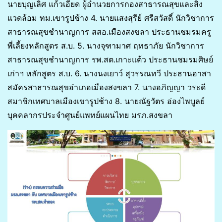
นายบุญเลิศ แก้วเอียด ผู้อำนวยการกองสาธารณสุขและสิ่ง
แวดล้อม ทม.เขารูปช้าง 4. นายแสงสุรีย์ ศรีสวัสดิ์ นักวิชาการ
สาธารณสุขชำนาญการ สสอ.เมืองสงขลา ประธานชมรมครู
พี่เลี้ยงหลักสูตร ส.บ. 5. นางจุฑามาศ ฤทธาภัย นักวิชาการ
สาธารณสุขชำนาญการ รพ.สต.เกาะแต้ว ประธานชมรมศิษย์
เก่าฯ หลักสูตร ส.บ. 6. นางนงเยาว์ สุวรรณทวี ประธานอาสา
สมัครสาธารณสุขอำเภอเมืองสงขลา 7. นางอภิญญา วระดี
สมาชิกเทศบาลเมืองเขารูปช้าง 8. นายณัฐวัตร อ่องไพบูลย์
บุคคลากรประจำศูนย์แพทย์แผนไทย มรภ.สงขลา