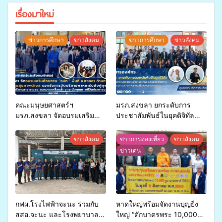
เรื่องมาใหม่
ข่าวการศึกษา
ข่าวสังคม
ข่าวการศึกษา
ข่าวสังคม
คณะมนุษยศาสตร์ฯ
มรภ.สงขลา ยกระดับการ
มรภ.สงขลา จัดอบรมเสริม
ประชาสัมพันธ์ในยุคดิจิทัล
ศักยภาพ “อปท.” ด้านการเบิก
เปิดเวทีเสริมองค์ความรู้เครือ
จ่ายงบกองทุนสุขภาพตำบล
ข่ายสื่อสารองค์กร ระดมสมอง
ข่าวสังคม
ข่าวการท่องเที่ยว
ข่าวสังคม
รองรับการจัดบริการพาหนะรับ
วางแนวทางการทำงาน ปูทาง
ข่าวเด่น
ส่งผู้ทุพพลภาพเพื่อเข้ารับ
สู่การสร้างภาพลักษณ์ที่ดีของ
บริการสาธารณสุข ลดความ
มหาวิทยาลัย
เหลื่อมล้ำ ยกระดับคุณภาพ
ชีวิตประชาชนอย่างยั่งยืน
กฟผ.โรงไฟฟ้าจะนะ ร่วมกับ
หาดใหญ่พร้อมจัดงานบุญยิ่ง
สสอ.จะนะ และโรงพยาบาล
ใหญ่ “ตักบาตรพระ 10,000