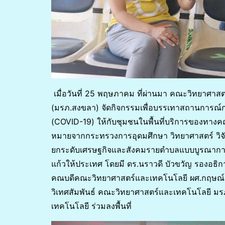
เมื่อวันที่ 25 พฤษภาคม ที่ผ่านมา คณะวิทยาศา
(มรภ.สงขลา) จัดกิจกรรมเพื่อบรรเทาสถานการณ์
(COVID-19) ให้กับชุมชนในพื้นที่บริการของทางค
หมายจากกระทรวงการอุดมศึกษา วิทยาศาสตร์ วิจัย
ยกระดับเศรษฐกิจและสังคมรายตำบลแบบบูรณาการ 1
แก้วให้ประเทศ โดยมี ดร.นราวดี บัวขวัญ รองอธิกา
คณบดีคณะวิทยาศาสตร์และเทคโนโลยี ผศ.กฤษณ์ว
วิเทศสัมพันธ์ คณะวิทยาศาสตร์และเทคโนโลยี มร
เทคโนโลยี ร่วมลงพื้นที่