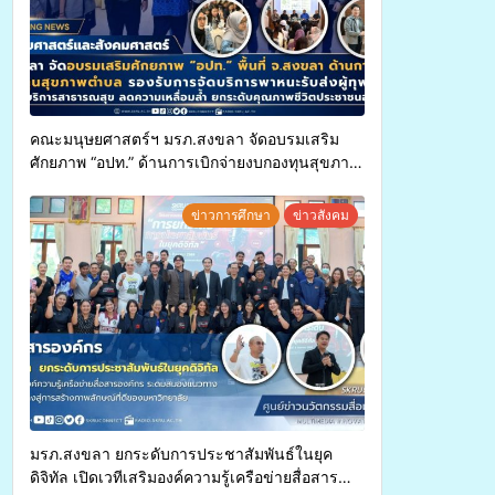
คณะมนุษยศาสตร์ฯ มรภ.สงขลา จัดอบรมเสริม
ศักยภาพ “อปท.” ด้านการเบิกจ่ายงบกองทุนสุขภาพ
ตำบล รองรับการจัดบริการพาหนะรับส่งผู้
ทุพพลภาพเพื่อเข้ารับบริการสาธารณสุข ลดความ
ข่าวการศึกษา
ข่าวสังคม
เหลื่อมล้ำ ยกระดับคุณภาพชีวิตประชาชนอย่าง
ยั่งยืน
มรภ.สงขลา ยกระดับการประชาสัมพันธ์ในยุค
ดิจิทัล เปิดเวทีเสริมองค์ความรู้เครือข่ายสื่อสาร