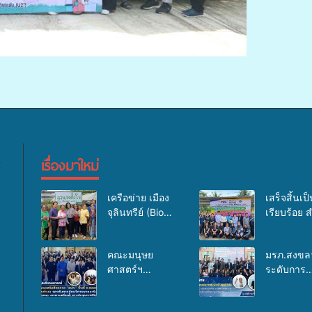
เรื่องมาใหม่
เครือข่าย เมือง
เสร็จสิ้นเป็น
จุลินทรีย์ (Bio
เรียบร้อย 
city) ร่วมกับนัก
กิจกรรมแพ
วิจัยระดับชาติ
เคลื่อนที่ 
คณะมนุษย
มรภ.สงขล
ขยายความรู้สู่
ปี 2569 เพื
ศาสตร์ฯ
ระดับการ
ชุมชน”การใช้
บริการด้า
มรภ.สงขลา จัด
ประชาสัมพ
ประโยชน์จาก
สุขภาพแก่
อบรมเสริม
ในยุคดิจิทั
สาหร่ายและเห็ด
ประชาชน