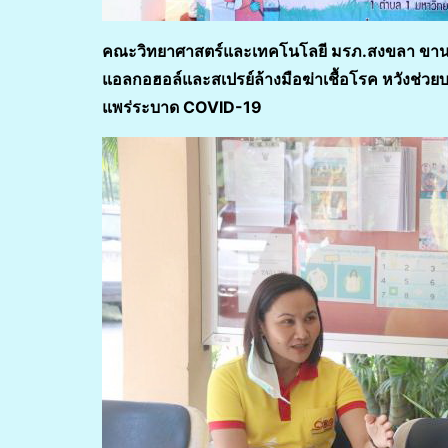
คณะวิทยาศาสตร์และเทคโนโลยี มรภ.สงขลา ขานรับพ
แอลกอฮอล์และสเปรย์ล้างมือฆ่าเชื้อโรค หวังช่ว
แพร่ระบาด
COVID-19