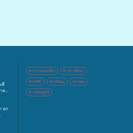
ข่าวการท่องเที่ยว
ข่าวการศึกษา
ข่าวกีฬา
ข่าวสังคม
ข่าวเด่น
ที่
สำหรับ
ข่าวเศรษฐกิจ
ทย์
ประจำ
า ยก
่อให้
น
ันธ์
ล เปิด
ใน