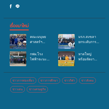
เรื่องมาใหม่
คณะมนุษย
มรภ.สงขลา
ศาสตร์ฯ
ยกระดับการ
มรภ.สงขลา
ประชาสัมพันธ์
จัดอบรมเสริม
ในยุคดิจิทัล
กฟผ.โรง
หาดใหญ่
ศักยภาพ
เปิดเวทีเสริม
ไฟฟ้าจะนะ
พร้อมจัดงาน
“อปท.” ด้าน
องค์ความรู้
ร่วมกับ
บุญยิ่งใหญ่
การเบิกจ่ายงบ
เครือข่าย
สสอ.จะนะ
“ตักบาตรพระ
กองทุน
สื่อสารองค์กร
และโรง
10,000 รูป
สุขภาพตำบล
ระดมสมอง
พยาบาลศิคริ
นานาชาติ
ข่าวการท่องเที่ยว
ข่าวการศึกษา
ข่าวกีฬา
ข่าวสังคม
รองรับการจัด
วางแนวทาง
นทร์ หาดใหญ่
เพื่อแม่…เพื่อ
บริการพาหนะ
การทำงาน ปู
ข่าวเด่น
ข่าวเศรษฐกิจ
จัดกิจกรรม
พ่อ” ปีที่ 23
รับส่งผู้
ทางสู่การ
แพทย์เคลื่อนที่
รวมพลัง
ทุพพลภาพเพื่อ
สร้างภาพ
ประจำปี
พุทธศาสนิกชน
เข้ารับบริการ
ลักษณ์ที่ดีของ
2569
4 ประเทศ
สาธารณสุข
มหาวิทยาลัย