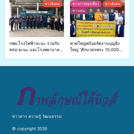
จ่ายงบกองทุนสุขภาพตำบล
ข่ายสื่อสารองค์กร ระดมสมอง
ข่าวสังคม
ข่าวการท่องเที่ยว
ข่าวสังคม
รองรับการจัดบริการพาหนะรับ
วางแนวทางการทำงาน ปูทาง
ข่าวเด่น
ส่งผู้ทุพพลภาพเพื่อเข้ารับ
สู่การสร้างภาพลักษณ์ที่ดีของ
บริการสาธารณสุข ลดความ
มหาวิทยาลัย
เหลื่อมล้ำ ยกระดับคุณภาพ
ชีวิตประชาชนอย่างยั่งยืน
กฟผ.โรงไฟฟ้าจะนะ ร่วมกับ
หาดใหญ่พร้อมจัดงานบุญยิ่ง
สสอ.จะนะ และโรงพยาบาล
ใหญ่ “ตักบาตรพระ 10,000
ศิครินทร์ หาดใหญ่ จัดกิจกรรม
รูป นานาชาติ เพื่อแม่…เพื่อ
แพทย์เคลื่อนที่ ประจำปี 2569
พ่อ” ปีที่ 23 รวมพลัง
พุทธศาสนิกชน 4 ประเทศ
สืบสานประเพณีแห่งศรัทธา
ข่าวสาร ความรู้ วัฒนธรรม
© copyright 2026