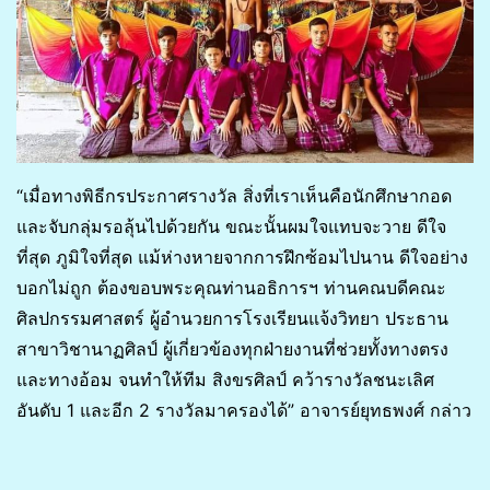
“เมื่อทางพิธีกรประกาศรางวัล สิ่งที่เราเห็นคือนักศึกษากอด
และจับกลุ่มรอลุ้นไปด้วยกัน ขณะนั้นผมใจแทบจะวาย ดีใจ
ที่สุด ภูมิใจที่สุด แม้ห่างหายจากการฝึกซ้อมไปนาน ดีใจอย่าง
บอกไม่ถูก ต้องขอบพระคุณท่านอธิการฯ ท่านคณบดีคณะ
ศิลปกรรมศาสตร์ ผู้อำนวยการโรงเรียนแจ้งวิทยา ประธาน
สาขาวิชานาฏศิลป์ ผู้เกี่ยวข้องทุกฝ่ายงานที่ช่วยทั้งทางตรง
และทางอ้อม จนทำให้ทีม สิงขรศิลป์ คว้ารางวัลชนะเลิศ
อันดับ 1 และอีก 2 รางวัลมาครองได้” อาจารย์ยุทธพงศ์ กล่าว