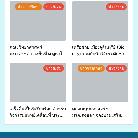
ข่าวการศึกษา
ข่าวสังคม
ข่าวสังคม
คณะวิทยาศาสตร์ฯ
เครือข่าย เมืองจุลินทรีย์ (Bio
มรภ.สงขลา ลงพื้นที่ ต.คูหาใต้
city) ร่วมกับนักวิจัยระดับชาติ
อ.รัตภูมิ ร่วมสาธิตและแสดง
ขยายความรู้สู่ชุมชน”การใช้
ผลิตภัณฑ์จากการแปรรูป
ประโยชน์จากสาหร่ายและ
ข่าวสังคม
ข่าวการศึกษา
ข่าวสังคม
หม่อนไหม ภายใต้กิจกรรม
เห็ดไมคอร์ไรซาสำหรับปลูกไม้
พัฒนาเครือข่ายกลุ่มการปลูก
มีค่า-พืชเศรษฐกิจ”
หม่อน
เสร็จสิ้นเป็นที่เรียบร้อย สำหรับ
คณะมนุษยศาสตร์ฯ
กิจกรรมแพทย์เคลื่อนที่ ประจำ
มรภ.สงขลา จัดอบรมเสริม
ปี 2569 เพื่อให้บริการด้าน
ศักยภาพ “อปท.” ด้านการเบิก
สุขภาพแก่ประชาชนในพื้นที่
จ่ายงบกองทุนสุขภาพตำบล
อำเภอจะนะ
รองรับการจัดบริการพาหนะรับ