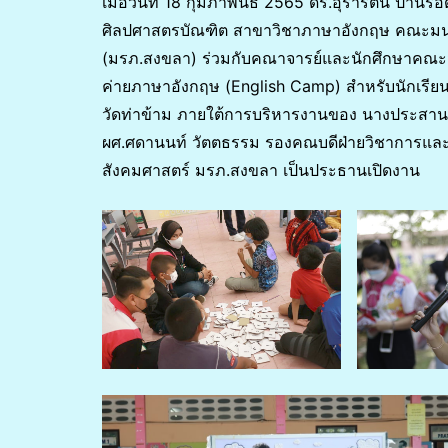
เมื่อวันที่ 18 กุมภาพันธ์ 2565 ดร.อุรารัตน์ ปาน
ศิลปศาสตรบัณฑิต สาขาวิชาภาษาอังกฤษ คณะมน
(มรภ.สงขลา) ร่วมกับคณาจารย์และนักศึกษาคณะ
ค่ายภาษาอังกฤษ (English Camp) สำหรับนักเรียน
วัดท่าข้าม ภายใต้การบริหารงานของ นางประสานทอ
ผศ.ศดานนท์ วัตตธรรม รองคณบดีฝ่ายวิชาการแ
สังคมศาสตร์ มรภ.สงขลา เป็นประธานเปิดงาน