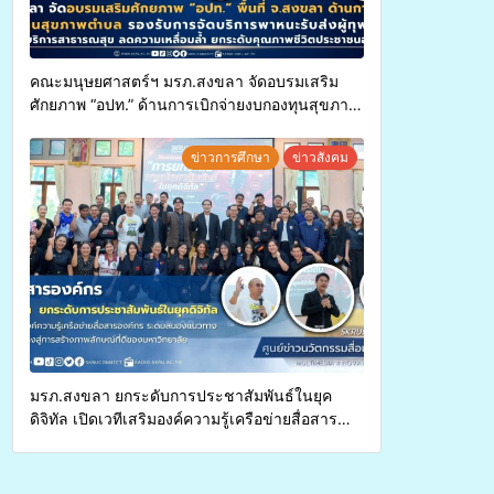
คณะมนุษยศาสตร์ฯ มรภ.สงขลา จัดอบรมเสริม
ศักยภาพ “อปท.” ด้านการเบิกจ่ายงบกองทุนสุขภาพ
ตำบล รองรับการจัดบริการพาหนะรับส่งผู้
ทุพพลภาพเพื่อเข้ารับบริการสาธารณสุข ลดความ
ข่าวการศึกษา
ข่าวสังคม
เหลื่อมล้ำ ยกระดับคุณภาพชีวิตประชาชนอย่าง
ยั่งยืน
มรภ.สงขลา ยกระดับการประชาสัมพันธ์ในยุค
ดิจิทัล เปิดเวทีเสริมองค์ความรู้เครือข่ายสื่อสาร
องค์กร ระดมสมองวางแนวทางการทำงาน ปูทางสู่
การสร้างภาพลักษณ์ที่ดีของมหาวิทยาลัย