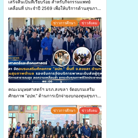
เสร็จสิ้นเป็นที่เรียบร้อย สำหรับกิจกรรมแพทย์
เคลื่อนที่ ประจำปี 2569 เพื่อให้บริการด้านสุขภาพ
แก่ประชาชนในพื้นที่อำเภอจะนะ
ข่าวการศึกษา
ข่าวสังคม
คณะมนุษยศาสตร์ฯ มรภ.สงขลา จัดอบรมเสริม
ศักยภาพ “อปท.” ด้านการเบิกจ่ายงบกองทุนสุขภาพ
ตำบล รองรับการจัดบริการพาหนะรับส่งผู้
ทุพพลภาพเพื่อเข้ารับบริการสาธารณสุข ลดความ
ข่าวการศึกษา
ข่าวสังคม
เหลื่อมล้ำ ยกระดับคุณภาพชีวิตประชาชนอย่าง
ยั่งยืน