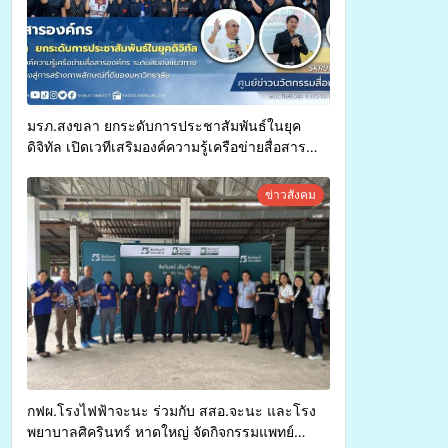
มรภ.สงขลา ยกระดับการประชาสัมพันธ์ในยุค
ดิจิทัล เปิดเวทีเสริมองค์ความรู้เครือข่ายสื่อสาร
องค์กร ระดมสมองวางแนวทางการทำงาน ปูทางสู่
การสร้างภาพลักษณ์ที่ดีของมหาวิทยาลัย
ข่าวสังคม
กฟผ.โรงไฟฟ้าจะนะ ร่วมกับ สสอ.จะนะ และโรง
พยาบาลศิครินทร์ หาดใหญ่ จัดกิจกรรมแพทย์