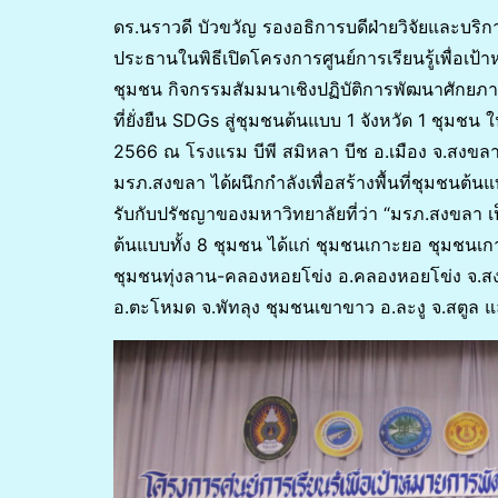
ดร.นราวดี บัวขวัญ รองอธิการบดีฝ่ายวิจัยและบร
ประธานในพิธีเปิดโครงการศูนย์การเรียนรู้เพื่อเป
ชุมชน กิจกรรมสัมมนาเชิงปฏิบัติการพัฒนาศักยภ
ที่ยั่งยืน SDGs สู่ชุมชนต้นแบบ 1 จังหวัด 1 ชุมชน 
2566 ณ โรงแรม บีพี สมิหลา บีช อ.เมือง จ.สงข
มรภ.สงขลา ได้ผนึกกำลังเพื่อสร้างพื้นที่ชุมชนต้
รับกับปรัชญาของมหาวิทยาลัยที่ว่า “มรภ.สงขลา เป
ต้นแบบทั้ง 8 ชุมชน ได้แก่ ชุมชนเกาะยอ ชุมชนเก
ชุมชนทุ่งลาน-คลองหอยโข่ง อ.คลองหอยโข่ง จ.ส
อ.ตะโหมด จ.พัทลุง ชุมชนเขาขาว อ.ละงู จ.สตูล แ