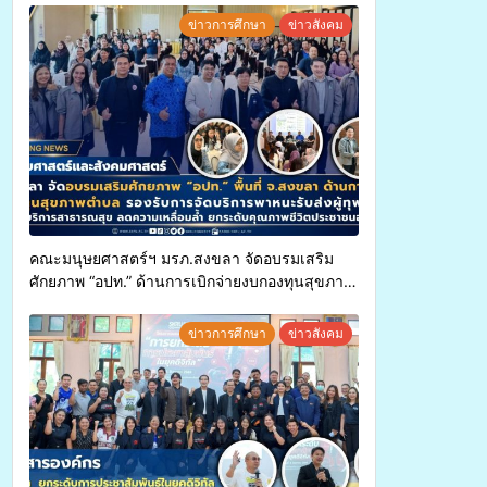
ข่าวการศึกษา
ข่าวสังคม
คณะมนุษยศาสตร์ฯ มรภ.สงขลา จัดอบรมเสริม
ศักยภาพ “อปท.” ด้านการเบิกจ่ายงบกองทุนสุขภาพ
ตำบล รองรับการจัดบริการพาหนะรับส่งผู้
ทุพพลภาพเพื่อเข้ารับบริการสาธารณสุข ลดความ
ข่าวการศึกษา
ข่าวสังคม
เหลื่อมล้ำ ยกระดับคุณภาพชีวิตประชาชนอย่าง
ยั่งยืน