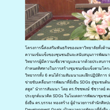
โครงการนี้ส่งเสริมพันธกิจของมหาวิทยาลัยทั้งด้
ความเข้มแข็งของชุนชนอันจะสนับสนุนการพัฒนาประเท
วิทยากรผู้มีความเชี่ยวชาญและมากด้วยประสบการ
กำหนดทิศทางในการสร้างชุมชนเข้มแข็งตามโครง
วิทยากรทั้ง 6 คนได้ร่วมสัมมนาและฝึกปฏิบัติกา
ข่ายขับเคลื่อนการพัฒนาที่ยั่งยืน SDGs สู่ชุมชนต้
สตูล” นำการสัมมนา โดย ดร.รัชชพงษ์ ชัชวาลย์ 
ประยุกต์แนวคิด SDGs ในโมเดลการพัฒนาชุมชนต้
ยั่งยืน ดร.บรรจง ทองสร้าง ผู้อำนวยการสำนักศิ
Development Goals เป้าหมายการพัฒนาที่ยั่งยืน 