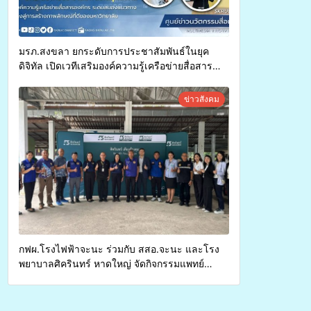
มรภ.สงขลา ยกระดับการประชาสัมพันธ์ในยุค
ดิจิทัล เปิดเวทีเสริมองค์ความรู้เครือข่ายสื่อสาร
องค์กร ระดมสมองวางแนวทางการทำงาน ปูทางสู่
การสร้างภาพลักษณ์ที่ดีของมหาวิทยาลัย
ข่าวสังคม
กฟผ.โรงไฟฟ้าจะนะ ร่วมกับ สสอ.จะนะ และโรง
พยาบาลศิครินทร์ หาดใหญ่ จัดกิจกรรมแพทย์
เคลื่อนที่ ประจำปี 2569