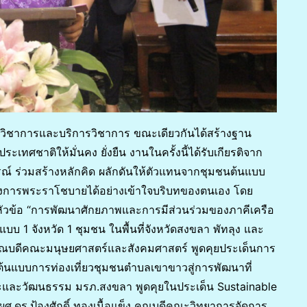
านวิชาการและบริการวิชาการ ขณะเดียวกันได้สร้างฐาน
ศชาติให้มั่นคง ยั่งยืน งานในครั้งนี้ได้รับเกียรติจาก
ณ์ ร่วมสร้างหลักคิด ผลักดันให้ตัวแทนจากชุมชนต้นแบบ
การพระราโชบายได้อย่างเข้าใจบริบทของตนเอง โดย
ร หัวข้อ “การพัฒนาศักยภาพและการมีส่วนร่วมของภาคีเครือ
นแบบ 1 จังหวัด 1 ชุมชน ในพื้นที่จังหวัดสงขลา พัทลุง และ
คณบดีคณะมนุษยศาสตร์และสังคมศาสตร์ พูดคุยประเด็นการ
นแบบการท่องเที่ยวชุมชนตำบลเขาขาวสู่การพัฒนาที่
ลปะและวัฒนธรรม มรภ.สงขลา พูดคุยในประเด็น Sustainable
ผศ.ดร.ป้องศักดิ์ ทองเนื้อแข็ง คณบดีคณะวิทยาการจัดการ