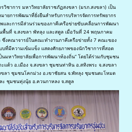
ิการวิชาการ มหาวิทยาลัยราชภัฏสงขลา (มรภ.สงขลา) เป็น
้าหมายการพัฒนาที่ยั่งยืนสำหรับการบริหารจัดการทรัพยากร
าพและการมีส่วนร่วมของภาคีเครือข่ายขับเคลื่อนการพัฒนา
ในพื้นที่ จ.สงขลา พัทลุง และสตูล เมื่อวันที่ 24 พฤษภาคม
ลา ซึ่งคณาจารย์ในคณะทำงานภาคีเครือข่ายทั้ง 7 คณะของ
นแบบที่มีความเข้มแข็ง แสดงศักยภาพของนักวิชาการที่สอด
็นมหาวิทยาลัยเพื่อการพัฒนาท้องถิ่น” โดยได้ร่วมกับชุมชน
าะแต้ว อ.เมือง จ.สงขลา ชุมชนท่าหิน อ.สทิงพระ จ.สงขลา
งขลา ชุมชนโคกม่วง อ.เขาชัยสน จ.พัทลุง ชุมชนตะโหมด
ละ ชุมชนทุ่งนุ้ย อ.ควนกาหลง จ.สตูล