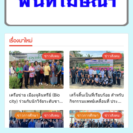
เรื่องมาใหม่
ข่าวสังคม
ข่าวสังคม
เครือข่าย เมืองจุลินทรีย์ (Bio
เสร็จสิ้นเป็นที่เรียบร้อย สำหรับ
city) ร่วมกับนักวิจัยระดับชาติ
กิจกรรมแพทย์เคลื่อนที่ ประจำ
ขยายความรู้สู่ชุมชน”การใช้
ปี 2569 เพื่อให้บริการด้าน
ประโยชน์จากสาหร่ายและ
สุขภาพแก่ประชาชนในพื้นที่
ข่าวการศึกษา
ข่าวสังคม
ข่าวการศึกษา
ข่าวสังคม
เห็ดไมคอร์ไรซาสำหรับปลูกไม้
อำเภอจะนะ
มีค่า-พืชเศรษฐกิจ”