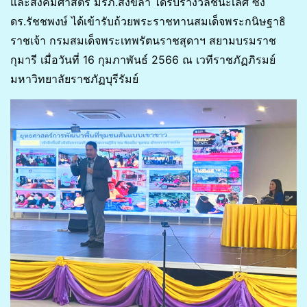
และสังคมศาสตร์ มรภ.สงขลา ได้รับรางวัลชนะเลิศ ซึ่ง
ดร.รัชชพงษ์ ได้เข้ารับถ้วยพระราชทานสมเด็จพระกนิษฐาธิ
ราชเจ้า กรมสมเด็จพระเทพรัตนราชสุดาฯ สยามบรมราช
กุมารี เมื่อวันที่ 16 กุมภาพันธ์ 2566 ณ เวทีราชภัฏภิรมย์
มหาวิทยาลัยราชภัฏบุรีรัมย์