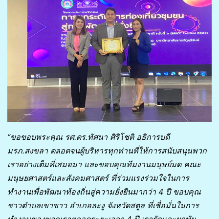
“ขอขอบพระคุณ รศ.ดร.ทัศนา ศิริโชติ อธิการบดี
มรภ.สงขลา ตลอดจนผู้บริหารทุกท่านที่ให้การสนับสนุนพวก
เราอย่างเต็มที่เสมอมา และขอบคุณทีมงานมนุษย์มด คณะ
มนุษยศาสตร์และสังคมศาสตร์ ที่ร่วมแรงร่วมใจในการ
ทำงานเพื่อพัฒนาท้องถิ่นสู่ความยั่งยืนมากว่า 4 ปี ขอบคุณ
ชาวตำบลเขาขาว อำเภอละงู จังหวัดสตูล ที่เชื่อมั่นในการ
ทำงานของพวกเราตลอดระยะเวลา 4 ปี เรารักและผูกพัน