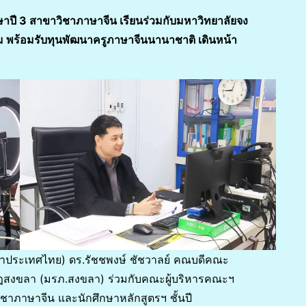
ปี 3 สาขาวิชาภาษาจีน เรียนร่วมกับมหาวิทยาลัยจง
 พร้อมรับทุนพัฒนาครูภาษาจีนนานาชาติ เดินหน้า
วลาประเทศไทย) ดร.รัชชพงษ์ ชัชวาลย์ คณบดีคณะ
ฏสงขลา (มรภ.สงขลา) ร่วมกับคณะผู้บริหารคณะฯ
าภาษาจีน และนักศึกษาหลักสูตรฯ ชั้นปี