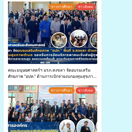
ข่าวการศึกษา
ข่าวสังคม
คณะมนุษยศาสตร์ฯ มรภ.สงขลา จัดอบรมเสริม
ศักยภาพ “อปท.” ด้านการเบิกจ่ายงบกองทุนสุขภาพ
ตำบล รองรับการจัดบริการพาหนะรับส่งผู้
ทุพพลภาพเพื่อเข้ารับบริการสาธารณสุข ลดความ
ข่าวการศึกษา
ข่าวสังคม
เหลื่อมล้ำ ยกระดับคุณภาพชีวิตประชาชนอย่าง
ยั่งยืน