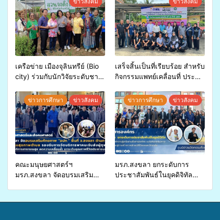
ข่าวสังคม
ข่าวสังคม
เครือข่าย เมืองจุลินทรีย์ (Bio
เสร็จสิ้นเป็นที่เรียบร้อย สำหรับ
city) ร่วมกับนักวิจัยระดับชาติ
กิจกรรมแพทย์เคลื่อนที่ ประจำ
ขยายความรู้สู่ชุมชน”การใช้
ปี 2569 เพื่อให้บริการด้าน
ประโยชน์จากสาหร่ายและ
สุขภาพแก่ประชาชนในพื้นที่
ข่าวการศึกษา
ข่าวสังคม
ข่าวการศึกษา
ข่าวสังคม
เห็ดไมคอร์ไรซาสำหรับปลูกไม้
อำเภอจะนะ
มีค่า-พืชเศรษฐกิจ”
คณะมนุษยศาสตร์ฯ
มรภ.สงขลา ยกระดับการ
มรภ.สงขลา จัดอบรมเสริม
ประชาสัมพันธ์ในยุคดิจิทัล
ศักยภาพ “อปท.” ด้านการเบิก
เปิดเวทีเสริมองค์ความรู้เครือ
จ่ายงบกองทุนสุขภาพตำบล
ข่ายสื่อสารองค์กร ระดมสมอง
รองรับการจัดบริการพาหนะรับ
วางแนวทางการทำงาน ปูทาง
ส่งผู้ทุพพลภาพเพื่อเข้ารับ
สู่การสร้างภาพลักษณ์ที่ดีของ