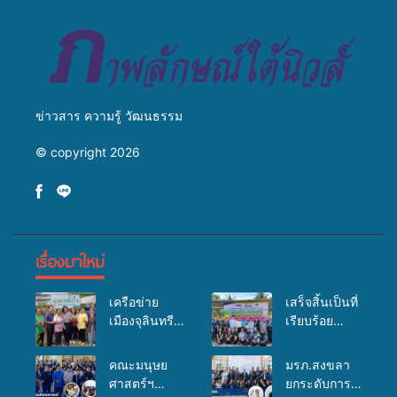
บริการสาธารณสุข ลดความ
มหาวิทยาลัย
เหลื่อมล้ำ ยกระดับคุณภาพ
ชีวิตประชาชนอย่างยั่งยืน
ข่าวสาร ความรู้ วัฒนธรรม
© copyright 2026
เรื่องมาใหม่
เครือข่าย
เสร็จสิ้นเป็นที่
เมืองจุลินทรีย์
เรียบร้อย
(Bio city)
สำหรับ
ร่วมกับนักวิจัย
กิจกรรมแพทย์
คณะมนุษย
มรภ.สงขลา
ระดับชาติ
เคลื่อนที่
ศาสตร์ฯ
ยกระดับการ
ขยายความรู้สู่
ประจำปี