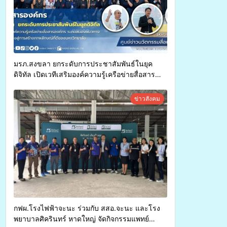
มรภ.สงขลา ยกระดับการประชาสัมพันธ์ในยุค
ดิจิทัล เปิดเวทีเสริมองค์ความรู้เครือข่ายสื่อสาร
องค์กร ระดมสมองวางแนวทางการทำงาน ปูทางสู่
การสร้างภาพลักษณ์ที่ดีของมหาวิทยาลัย
ข่าวสังคม
กฟผ.โรงไฟฟ้าจะนะ ร่วมกับ สสอ.จะนะ และโรง
พยาบาลศิครินทร์ หาดใหญ่ จัดกิจกรรมแพทย์