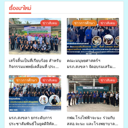
เรื่องมาใหม่
ข่าวสังคม
ข่าวการศึกษา
ข่าวสังคม
เสร็จสิ้นเป็นที่เรียบร้อย สำหรับ
คณะมนุษยศาสตร์ฯ
กิจกรรมแพทย์เคลื่อนที่ ประจำ
มรภ.สงขลา จัดอบรมเสริม
ปี 2569 เพื่อให้บริการด้าน
ศักยภาพ “อปท.” ด้านการเบิก
สุขภาพแก่ประชาชนในพื้นที่
จ่ายงบกองทุนสุขภาพตำบล
ข่าวการศึกษา
ข่าวสังคม
ข่าวสังคม
อำเภอจะนะ
รองรับการจัดบริการพาหนะรับ
ส่งผู้ทุพพลภาพเพื่อเข้ารับ
บริการสาธารณสุข ลดความ
เหลื่อมล้ำ ยกระดับคุณภาพ
ชีวิตประชาชนอย่างยั่งยืน
มรภ.สงขลา ยกระดับการ
กฟผ.โรงไฟฟ้าจะนะ ร่วมกับ
ประชาสัมพันธ์ในยุคดิจิทัล
สสอ.จะนะ และโรงพยาบาล