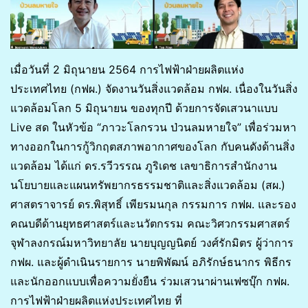
เมื่อวันที่ 2 มิถุนายน 2564 การไฟฟ้าฝ่ายผลิตแห่ง
ประเทศไทย (กฟผ.) จัดงานวันสิ่งแวดล้อม กฟผ. เนื่องในวันสิ่ง
แวดล้อมโลก 5 มิถุนายน ของทุกปี ด้วยการจัดเสวนาแบบ
Live สด ในหัวข้อ “ภาวะโลกรวน ป่วนลมหายใจ” เพื่อร่วมหา
ทางออกในการกู้วิกฤตสภาพอากาศของโลก กับคนดังด้านสิ่ง
แวดล้อม ได้แก่ ดร.รวีวรรณ ภูริเดช เลขาธิการสำนักงาน
นโยบายและแผนทรัพยากรธรรมชาติและสิ่งแวดล้อม (สผ.)
ศาสตราจารย์ ดร.พิสุทธิ์ เพียรมนกุล กรรมการ กฟผ. และรอง
คณบดีด้านยุทธศาสตร์และนวัตกรรม คณะวิศวกรรมศาสตร์
จุฬาลงกรณ์มหาวิทยาลัย นายบุญญนิตย์ วงศ์รักมิตร ผู้ว่าการ
กฟผ. และผู้ดำเนินรายการ นายพิพัฒน์ อภิรักษ์ธนากร พิธีกร
และนักออกแบบเพื่อความยั่งยืน ร่วมเสวนาผ่านเฟซบุ๊ก กฟผ.
การไฟฟ้าฝ่ายผลิตแห่งประเทศไทย ที่