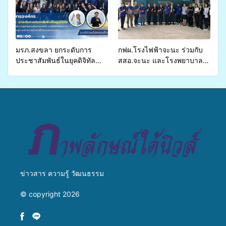
ส่งผู้ทุพพลภาพเพื่อเข้ารับ
บริการสาธารณสุข ลดความ
เหลื่อมล้ำ ยกระดับคุณภาพ
ชีวิตประชาชนอย่างยั่งยืน
มรภ.สงขลา ยกระดับการ
กฟผ.โรงไฟฟ้าจะนะ ร่วมกับ
ประชาสัมพันธ์ในยุคดิจิทัล
สสอ.จะนะ และโรงพยาบาล
เปิดเวทีเสริมองค์ความรู้เครือ
ศิครินทร์ หาดใหญ่ จัดกิจกรรม
ข่ายสื่อสารองค์กร ระดมสมอง
แพทย์เคลื่อนที่ ประจำปี 2569
วางแนวทางการทำงาน ปูทาง
สู่การสร้างภาพลักษณ์ที่ดีของ
มหาวิทยาลัย
ข่าวสาร ความรู้ วัฒนธรรม
© copyright 2026