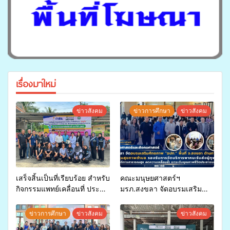
เรื่องมาใหม่
ข่าวสังคม
ข่าวการศึกษา
ข่าวสังคม
เสร็จสิ้นเป็นที่เรียบร้อย สำหรับ
คณะมนุษยศาสตร์ฯ
กิจกรรมแพทย์เคลื่อนที่ ประจำ
มรภ.สงขลา จัดอบรมเสริม
ปี 2569 เพื่อให้บริการด้าน
ศักยภาพ “อปท.” ด้านการเบิก
สุขภาพแก่ประชาชนในพื้นที่
จ่ายงบกองทุนสุขภาพตำบล
ข่าวการศึกษา
ข่าวสังคม
ข่าวสังคม
อำเภอจะนะ
รองรับการจัดบริการพาหนะรับ