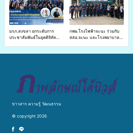
ส่งผู้ทุพพลภาพเพื่อเข้ารับ
บริการสาธารณสุข ลดความ
เหลื่อมล้ำ ยกระดับคุณภาพ
ชีวิตประชาชนอย่างยั่งยืน
มรภ.สงขลา ยกระดับการ
กฟผ.โรงไฟฟ้าจะนะ ร่วมกับ
ประชาสัมพันธ์ในยุคดิจิทัล
สสอ.จะนะ และโรงพยาบาล
เปิดเวทีเสริมองค์ความรู้เครือ
ศิครินทร์ หาดใหญ่ จัดกิจกรรม
ข่ายสื่อสารองค์กร ระดมสมอง
แพทย์เคลื่อนที่ ประจำปี 2569
วางแนวทางการทำงาน ปูทาง
สู่การสร้างภาพลักษณ์ที่ดีของ
มหาวิทยาลัย
ข่าวสาร ความรู้ วัฒนธรรม
© copyright 2026