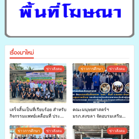
เรื่องมาใหม่
ข่าวสังคม
ข่าวการศึกษา
ข่าวสังคม
เสร็จสิ้นเป็นที่เรียบร้อย สำหรับ
คณะมนุษยศาสตร์ฯ
กิจกรรมแพทย์เคลื่อนที่ ประจำ
มรภ.สงขลา จัดอบรมเสริม
ปี 2569 เพื่อให้บริการด้าน
ศักยภาพ “อปท.” ด้านการเบิก
สุขภาพแก่ประชาชนในพื้นที่
จ่ายงบกองทุนสุขภาพตำบล
ข่าวการศึกษา
ข่าวสังคม
ข่าวสังคม
อำเภอจะนะ
รองรับการจัดบริการพาหนะรับ