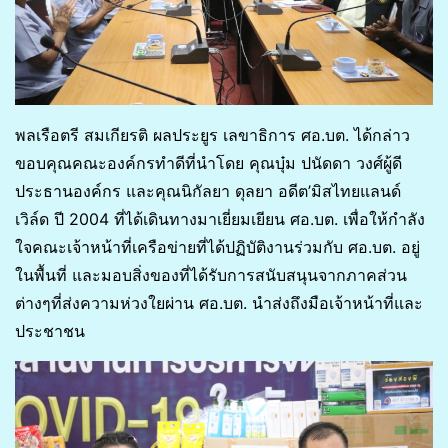
พลเรือตรี สมเกียรติ ผลประยูร เลขาธิการ ศอ.บต. ได้กล่าว
ขอบคุณคณะองค์กรทำดีที่นำโดย คุณบุ๋ม ปนัดดา วงศ์ผู้ดี
ประธานองค์กร และคุณนิกัลยา ดุลยา อดีต’มิสไทยแลนด์
เวิล์ด ปี 2004 ที่ได้เดินทางมาเยี่ยมเยียน ศอ.บต. เพื่อให้กำลัง
ใจคณะเจ้าหน้าที่เครือข่ายที่ได้ปฏิบัติงานร่วมกับ ศอ.บต. อยู่
ในพื้นที่ และมอบสิ่งของที่ได้รับการสนับสนุนจากภาคส่วน
ต่างๆที่ส่งความห่วงใยผ่าน ศอ.บต. นำส่งถึงมือเจ้าหน้าที่และ
ประชาชน