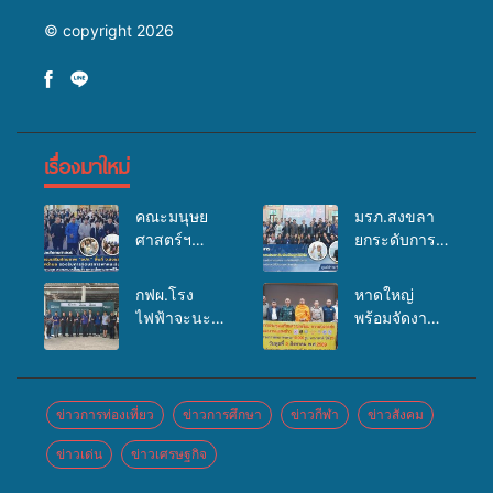
© copyright 2026
เรื่องมาใหม่
คณะมนุษย
มรภ.สงขลา
ศาสตร์ฯ
ยกระดับการ
มรภ.สงขลา
ประชาสัมพันธ์
จัดอบรมเสริม
ในยุคดิจิทัล
กฟผ.โรง
หาดใหญ่
ศักยภาพ
เปิดเวทีเสริม
ไฟฟ้าจะนะ
พร้อมจัดงาน
“อปท.” ด้าน
องค์ความรู้
ร่วมกับ
บุญยิ่งใหญ่
การเบิกจ่ายงบ
เครือข่าย
สสอ.จะนะ
“ตักบาตรพระ
กองทุน
สื่อสารองค์กร
และโรง
10,000 รูป
สุขภาพตำบล
ระดมสมอง
พยาบาลศิคริ
นานาชาติ
ข่าวการท่องเที่ยว
ข่าวการศึกษา
ข่าวกีฬา
ข่าวสังคม
รองรับการจัด
วางแนวทาง
นทร์ หาดใหญ่
เพื่อแม่…เพื่อ
บริการพาหนะ
การทำงาน ปู
ข่าวเด่น
ข่าวเศรษฐกิจ
จัดกิจกรรม
พ่อ” ปีที่ 23
รับส่งผู้
ทางสู่การ
แพทย์เคลื่อนที่
รวมพลัง