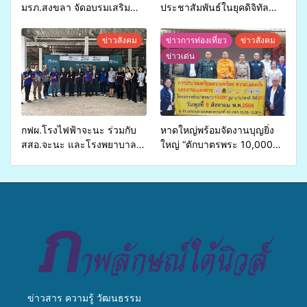
มรภ.สงขลา จัดอบรมเสริม
ประชาสัมพันธ์ในยุคดิจิทัล
ศักยภาพ “อปท.” ด้านการเบิก
เปิดเวทีเสริมองค์ความรู้เครือ
จ่ายงบกองทุนสุขภาพตำบล
ข่ายสื่อสารองค์กร ระดมสมอง
ข่าวสังคม
ข่าวการท่องเที่ยว
ข่าวสังคม
รองรับการจัดบริการพาหนะรับ
วางแนวทางการทำงาน ปูทาง
ข่าวเด่น
ส่งผู้ทุพพลภาพเพื่อเข้ารับ
สู่การสร้างภาพลักษณ์ที่ดีของ
บริการสาธารณสุข ลดความ
มหาวิทยาลัย
เหลื่อมล้ำ ยกระดับคุณภาพ
ชีวิตประชาชนอย่างยั่งยืน
กฟผ.โรงไฟฟ้าจะนะ ร่วมกับ
หาดใหญ่พร้อมจัดงานบุญยิ่ง
สสอ.จะนะ และโรงพยาบาล
ใหญ่ “ตักบาตรพระ 10,000
ศิครินทร์ หาดใหญ่ จัดกิจกรรม
รูป นานาชาติ เพื่อแม่…เพื่อ
แพทย์เคลื่อนที่ ประจำปี 2569
พ่อ” ปีที่ 23 รวมพลัง
พุทธศาสนิกชน 4 ประเทศ
สืบสานประเพณีแห่งศรัทธา
ข่าวสาร ความรู้ วัฒนธรรม