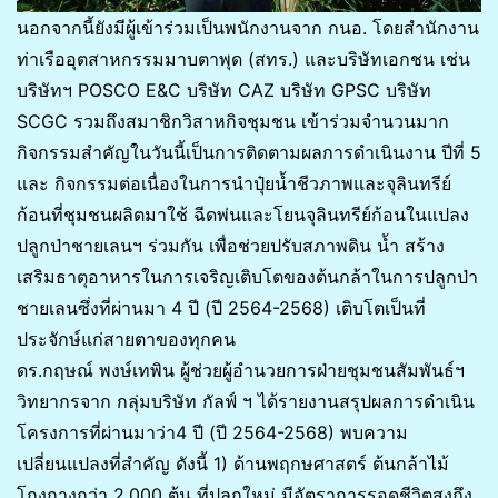
นอกจากนี้ยังมีผู้เข้าร่วมเป็นพนักงานจาก กนอ. โดยสำนักงาน
ท่าเรืออุตสาหกรรมมาบตาพุด (สทร.) และบริษัทเอกชน เช่น
บริษัทฯ POSCO E&C บริษัท CAZ บริษัท GPSC บริษัท
SCGC รวมถึงสมาชิกวิสาหกิจชุมชน เข้าร่วมจำนวนมาก
กิจกรรมสำคัญในวันนี้เป็นการติดตามผลการดำเนินงาน ปีที่ 5
และ กิจกรรมต่อเนื่องในการนำปุ๋ยน้ำชีวภาพและจุลินทรีย์
ก้อนที่ชุมชนผลิตมาใช้ ฉีดพ่นและโยนจุลินทรีย์ก้อนในแปลง
ปลูกป่าชายเลนฯ ร่วมกัน เพื่อช่วยปรับสภาพดิน น้ำ สร้าง
เสริมธาตุอาหารในการเจริญเติบโตของต้นกล้าในการปลูกป่า
ชายเลนซึ่งที่ผ่านมา 4 ปี (ปี 2564-2568) เติบโตเป็นที่
ประจักษ์แก่สายตาของทุกคน
ดร.กฤษณ์ พงษ์เทพิน ผู้ช่วยผู้อำนวยการฝ่ายชุมชนสัมพันธ์ฯ
วิทยากรจาก กลุ่มบริษัท กัลฟ์ ฯ ได้รายงานสรุปผลการดำเนิน
โครงการที่ผ่านมาว่า4 ปี (ปี 2564-2568) พบความ
เปลี่ยนแปลงที่สำคัญ ดังนี้ 1) ด้านพฤกษศาสตร์ ต้นกล้าไม้
โกงกางกว่า 2,000 ต้น ที่ปลูกใหม่ มีอัตราการรอดชีวิตสูงถึง