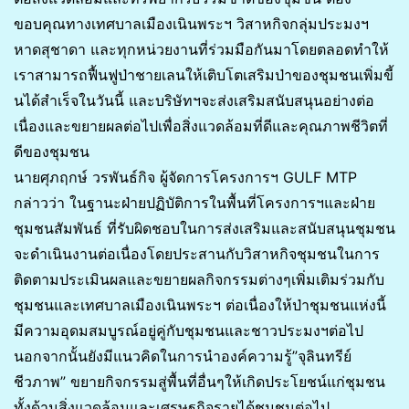
ขอบคุณทางเทศบาลเมืองเนินพระฯ วิสาหกิจกลุ่มประมงฯ
หาดสุชาดา และทุกหน่วยงานที่ร่วมมือกันมาโดยตลอดทำให้
เราสามารถฟื้นฟูป่าชายเลนให้เติบโตเสริมป่าของชุมชนเพิ่มขี้
นได้สำเร็จในวันนี้ และบริษัทฯจะส่งเสริมสนับสนุนอย่างต่อ
เนื่องและขยายผลต่อไปเพื่อสิ่งแวดล้อมที่ดีและคุณภาพชีวิตที่
ดีของชุมชน
นายศุภฤกษ์ วรพันธ์กิจ ผู้จัดการโครงการฯ GULF MTP
กล่าวว่า ในฐานะฝ่ายปฏิบัติการในพื้นที่โครงการฯและฝ่าย
ชุมชนสัมพันธ์ ที่รับผิดชอบในการส่งเสริมและสนับสนุนชุมชน
จะดำเนินงานต่อเนื่องโดยประสานกับวิสาหกิจชุมชนในการ
ติดตามประเมินผลและขยายผลกิจกรรมต่างๆเพิ่มเติมร่วมกับ
ชุมชนและเทศบาลเมืองเนินพระฯ ต่อเนื่องให้ป่าชุมชนแห่งนี้
มีความอุดมสมบูรณ์อยู่คู่กับชุมชนและชาวประมงฯต่อไป
นอกจากนั้นยังมีแนวคิดในการนำองค์ความรู้”จุลินทรีย์
ชีวภาพ” ขยายกิจกรรมสู่พื้นที่อื่นๆให้เกิดประโยชน์แก่ชุมชน
ทั้งด้านสิ่งแวดล้อมและเศรษฐกิจรายได้ชุมชนต่อไป