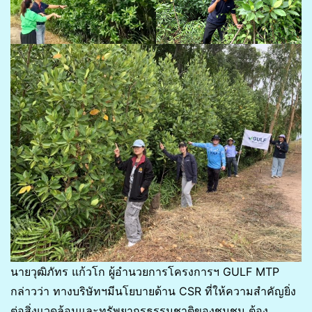
นายวุฒิภัทร แก้วโก ผู้อำนวยการโครงการฯ GULF MTP
กล่าวว่า ทางบริษัทฯมีนโยบายด้าน CSR ที่ให้ความสำคัญยิ่ง
ต่อสิ่งแวดล้อมและทรัพยากรธรรมชาติของชุมชน ต้อง