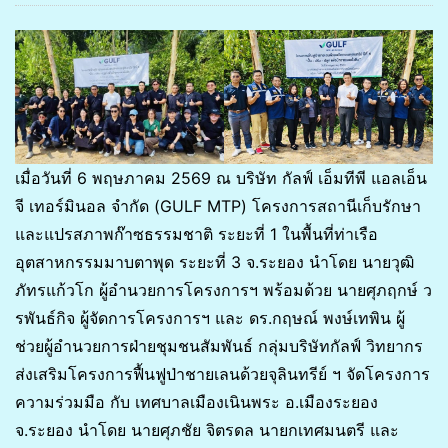
เมื่อวันที่ 6 พฤษภาคม 2569 ณ บริษัท กัลฟ์ เอ็มทีพี แอลเอ็น
จี เทอร์มินอล จำกัด (GULF MTP) โครงการสถานีเก็บรักษา
และแปรสภาพก๊าซธรรมชาติ ระยะที่ 1 ในพื้นที่ท่าเรือ
อุตสาหกรรมมาบตาพุด ระยะที่ 3 จ.ระยอง นำโดย นายวุฒิ
ภัทรแก้วโก ผู้อำนวยการโครงการฯ พร้อมด้วย นายศุภฤกษ์ ว
รพันธ์กิจ ผู้จัดการโครงการฯ และ ดร.กฤษณ์ พงษ์เทพิน ผู้
ช่วยผู้อำนวยการฝ่ายชุมชนสัมพันธ์ กลุ่มบริษัทกัลฟ์ วิทยากร
ส่งเสริมโครงการฟื้นฟูป่าชายเลนด้วยจุลินทรีย์ ฯ จัดโครงการ
ความร่วมมือ กับ เทศบาลเมืองเนินพระ อ.เมืองระยอง
จ.ระยอง นำโดย นายศุภชัย จิตรดล นายกเทศมนตรี และ