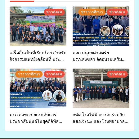
ข่าวสังคม
ข่าวการศึกษา
ข่าวสังคม
เสร็จสิ้นเป็นที่เรียบร้อย สำหรับ
คณะมนุษยศาสตร์ฯ
กิจกรรมแพทย์เคลื่อนที่ ประจำ
มรภ.สงขลา จัดอบรมเสริม
ปี 2569 เพื่อให้บริการด้าน
ศักยภาพ “อปท.” ด้านการเบิก
สุขภาพแก่ประชาชนในพื้นที่
จ่ายงบกองทุนสุขภาพตำบล
ข่าวการศึกษา
ข่าวสังคม
ข่าวสังคม
อำเภอจะนะ
รองรับการจัดบริการพาหนะรับ
ส่งผู้ทุพพลภาพเพื่อเข้ารับ
บริการสาธารณสุข ลดความ
เหลื่อมล้ำ ยกระดับคุณภาพ
ชีวิตประชาชนอย่างยั่งยืน
มรภ.สงขลา ยกระดับการ
กฟผ.โรงไฟฟ้าจะนะ ร่วมกับ
ประชาสัมพันธ์ในยุคดิจิทัล
สสอ.จะนะ และโรงพยาบาล
เปิดเวทีเสริมองค์ความรู้เครือ
ศิครินทร์ หาดใหญ่ จัดกิจกรรม
ข่ายสื่อสารองค์กร ระดมสมอง
แพทย์เคลื่อนที่ ประจำปี 2569