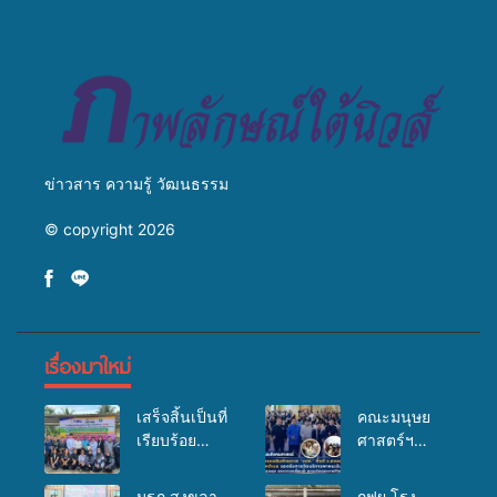
วางแนวทางการทำงาน ปูทาง
สู่การสร้างภาพลักษณ์ที่ดีของ
มหาวิทยาลัย
ข่าวสาร ความรู้ วัฒนธรรม
© copyright 2026
เรื่องมาใหม่
เสร็จสิ้นเป็นที่
คณะมนุษย
เรียบร้อย
ศาสตร์ฯ
สำหรับ
มรภ.สงขลา
กิจกรรมแพทย์
จัดอบรมเสริม
มรภ.สงขลา
กฟผ.โรง