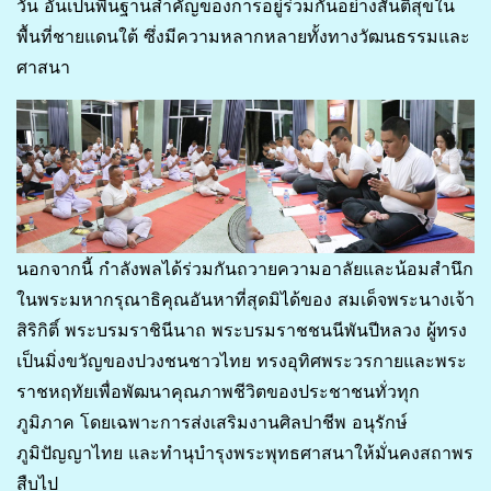
วัน อันเป็นพื้นฐานสำคัญของการอยู่ร่วมกันอย่างสันติสุขใน
พื้นที่ชายแดนใต้ ซึ่งมีความหลากหลายทั้งทางวัฒนธรรมและ
ศาสนา
นอกจากนี้ กำลังพลได้ร่วมกันถวายความอาลัยและน้อมสำนึก
ในพระมหากรุณาธิคุณอันหาที่สุดมิได้ของ สมเด็จพระนางเจ้า
สิริกิติ์ พระบรมราชินีนาถ พระบรมราชชนนีพันปีหลวง ผู้ทรง
เป็นมิ่งขวัญของปวงชนชาวไทย ทรงอุทิศพระวรกายและพระ
ราชหฤทัยเพื่อพัฒนาคุณภาพชีวิตของประชาชนทั่วทุก
ภูมิภาค โดยเฉพาะการส่งเสริมงานศิลปาชีพ อนุรักษ์
ภูมิปัญญาไทย และทำนุบำรุงพระพุทธศาสนาให้มั่นคงสถาพร
สืบไป