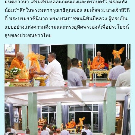
มนต์ภาวนา เสริมสิริมงคลแก่ตนเองและครอบครัว พร้อมทั้ง
น้อมรำลึกในพระมหากรุณาธิคุณของ สมเด็จพระนางเจ้าสิริกิ
ติ์ พระบรมราชินีนาถ พระบรมราชชนนีพันปีหลวง ผู้ทรงเป็น
แบบอย่างแห่งความดีงามและทรงอุทิศพระองค์เพื่อประโยชน์
สุขของปวงชนชาวไทย