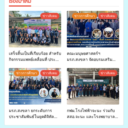
เรื่องมาใหม่
ข่าวสังคม
ข่าวการศึกษา
ข่าวสังคม
เสร็จสิ้นเป็นที่เรียบร้อย สำหรับ
คณะมนุษยศาสตร์ฯ
กิจกรรมแพทย์เคลื่อนที่ ประจำ
มรภ.สงขลา จัดอบรมเสริม
ปี 2569 เพื่อให้บริการด้าน
ศักยภาพ “อปท.” ด้านการเบิก
สุขภาพแก่ประชาชนในพื้นที่
จ่ายงบกองทุนสุขภาพตำบล
ข่าวการศึกษา
ข่าวสังคม
ข่าวสังคม
อำเภอจะนะ
รองรับการจัดบริการพาหนะรับ
ส่งผู้ทุพพลภาพเพื่อเข้ารับ
บริการสาธารณสุข ลดความ
เหลื่อมล้ำ ยกระดับคุณภาพ
ชีวิตประชาชนอย่างยั่งยืน
มรภ.สงขลา ยกระดับการ
กฟผ.โรงไฟฟ้าจะนะ ร่วมกับ
ประชาสัมพันธ์ในยุคดิจิทัล
สสอ.จะนะ และโรงพยาบาล
เปิดเวทีเสริมองค์ความรู้เครือ
ศิครินทร์ หาดใหญ่ จัดกิจกรรม