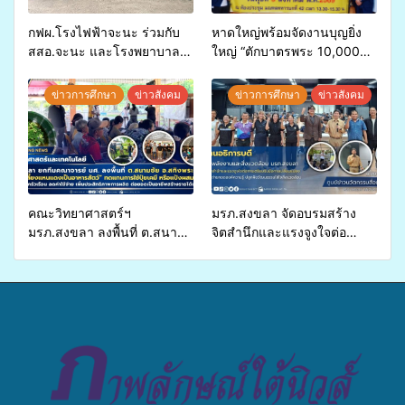
กฟผ.โรงไฟฟ้าจะนะ ร่วมกับ
หาดใหญ่พร้อมจัดงานบุญยิ่ง
สสอ.จะนะ และโรงพยาบาล
ใหญ่ “ตักบาตรพระ 10,000
ศิครินทร์ หาดใหญ่ จัดกิจกรรม
รูป นานาชาติ เพื่อแม่…เพื่อ
แพทย์เคลื่อนที่ ประจำปี 2569
พ่อ” ปีที่ 23 รวมพลัง
ข่าวการศึกษา
ข่าวสังคม
ข่าวการศึกษา
ข่าวสังคม
พุทธศาสนิกชน 4 ประเทศ
สืบสานประเพณีแห่งศรัทธา
คณะวิทยาศาสตร์ฯ
มรภ.สงขลา จัดอบรมสร้าง
มรภ.สงขลา ลงพื้นที่ ต.สนาม
จิตสำนึกและแรงจูงใจต่อ
ชัย อ.สทิงพระ จัดอบรม “การ
การเตรียมรับมือการ
เพาะเลี้ยงแหนแดงเป็นอาหาร
เปลี่ยนแปลงสภาพภูมิอากาศ
สัตว์” ทดแทนการใช้ปุ๋ยเคมี
ถ่ายทอดองค์ความรู้ ปลูกฝัง
เพิ่มประสิทธิภาพการผลิต ต่อย
วัฒนธรรมใส่ใจสิ่งแวดล้อม
อดสู่อาชีพเสริมในอนาคต