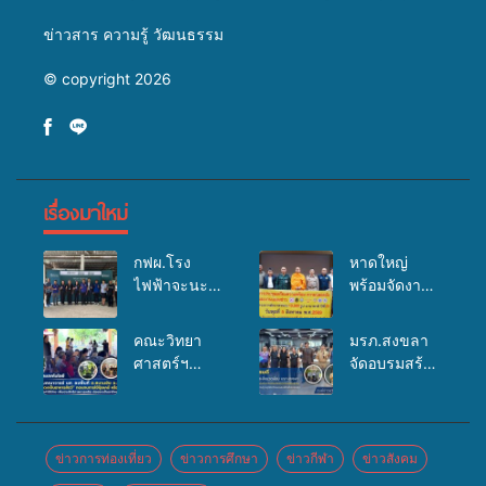
ข่าวสาร ความรู้ วัฒนธรรม
© copyright 2026
เรื่องมาใหม่
กฟผ.โรง
หาดใหญ่
ไฟฟ้าจะนะ
พร้อมจัดงาน
ร่วมกับ
บุญยิ่งใหญ่
สสอ.จะนะ
“ตักบาตรพระ
คณะวิทยา
มรภ.สงขลา
และโรง
10,000 รูป
ศาสตร์ฯ
จัดอบรมสร้าง
พยาบาลศิคริ
นานาชาติ
มรภ.สงขลา
จิตสำนึกและ
นทร์ หาดใหญ่
เพื่อแม่…เพื่อ
ลงพื้นที่
แรงจูงใจต่อ
จัดกิจกรรม
พ่อ” ปีที่ 23
ต.สนามชัย
การเตรียม
แพทย์เคลื่อนที่
รวมพลัง
อ.สทิงพระ จัด
รับมือการ
ข่าวการท่องเที่ยว
ข่าวการศึกษา
ข่าวกีฬา
ข่าวสังคม
ประจำปี
พุทธศาสนิกชน
อบรม “การ
เปลี่ยนแปลง