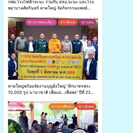
กฟผ.โรงไฟฟ้าจะนะ ร่วมกับ สสอ.จะนะ และโรง
พยาบาลศิครินทร์ หาดใหญ่ จัดกิจกรรมแพทย์
เคลื่อนที่ ประจำปี 2569
ข่าวการท่องเที่ยว
ข่าวสังคม
ข่าวเด่น
หาดใหญ่พร้อมจัดงานบุญยิ่งใหญ่ “ตักบาตรพระ
10,000 รูป นานาชาติ เพื่อแม่…เพื่อพ่อ” ปีที่ 23
รวมพลังพุทธศาสนิกชน 4 ประเทศ สืบสาน
ประเพณีแห่งศรัทธา
ข่าวการศึกษา
ข่าวสังคม