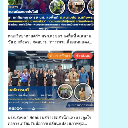
คณะวิทยาศาสตร์ฯ มรภ.สงขลา ลงพื้นที่ ต.สนาม
ชัย อ.สทิงพระ จัดอบรม “การเพาะเลี้ยงแหนแดง
เป็นอาหารสัตว์” ทดแทนการใช้ปุ๋ยเคมี เพิ่ม
ประสิทธิภาพการผลิต ต่อยอดสู่อาชีพเสริมใน
ข่าวการศึกษา
ข่าวสังคม
อนาคต
มรภ.สงขลา จัดอบรมสร้างจิตสำนึกและแรงจูงใจ
ต่อการเตรียมรับมือการเปลี่ยนแปลงสภาพภูมิ