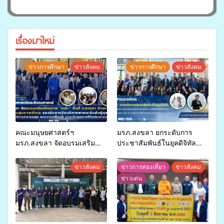
เรื่องมาใหม่
ข่าวการศึกษา
ข่าวสังคม
ข่าวการศึกษา
ข่าวสังคม
คณะมนุษยศาสตร์ฯ
มรภ.สงขลา ยกระดับการ
มรภ.สงขลา จัดอบรมเสริม
ประชาสัมพันธ์ในยุคดิจิทัล
ศักยภาพ “อปท.” ด้านการเบิก
เปิดเวทีเสริมองค์ความรู้เครือ
จ่ายงบกองทุนสุขภาพตำบล
ข่ายสื่อสารองค์กร ระดมสมอง
ข่าวสังคม
ข่าวการท่องเที่ยว
ข่าวสังคม
รองรับการจัดบริการพาหนะรับ
วางแนวทางการทำงาน ปูทาง
ข่าวเด่น
ส่งผู้ทุพพลภาพเพื่อเข้ารับ
สู่การสร้างภาพลักษณ์ที่ดีของ
บริการสาธารณสุข ลดความ
มหาวิทยาลัย
เหลื่อมล้ำ ยกระดับคุณภาพ
ชีวิตประชาชนอย่างยั่งยืน