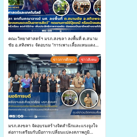
คณะวิทยาศาสตร์ฯ มรภ.สงขลา ลงพื้นที่ ต.สนาม
ชัย อ.สทิงพระ จัดอบรม “การเพาะเลี้ยงแหนแดง
เป็นอาหารสัตว์” ทดแทนการใช้ปุ๋ยเคมี เพิ่ม
ประสิทธิภาพการผลิต ต่อยอดสู่อาชีพเสริมใน
ข่าวการศึกษา
ข่าวสังคม
อนาคต
มรภ.สงขลา จัดอบรมสร้างจิตสำนึกและแรงจูงใจ
ต่อการเตรียมรับมือการเปลี่ยนแปลงสภาพภูมิ