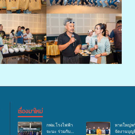
เรื่องมาใหม่
กฟผ.โรงไฟฟ้า
หาดใหญ่พร
จะนะ ร่วมกับ
จัดงานบุญยิ