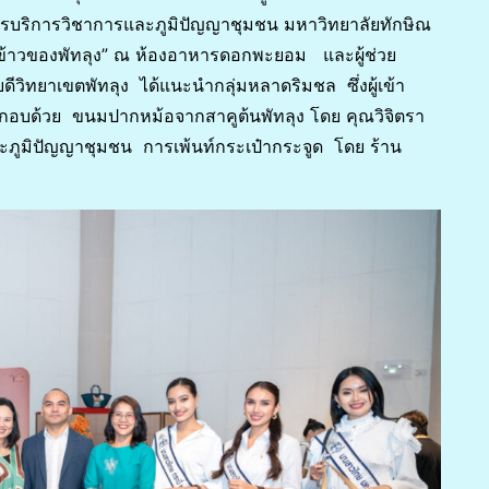
มการบริการวิชาการและภูมิปัญญาชุมชน มหาวิทยาลัยทักษิณ
านข้าวของพัทลุง” ณ ห้องอาหารดอกพะยอม และผู้ช่วย
ีวิทยาเขตพัทลุง ได้แนะนำกลุ่มหลาดริมชล ซึ่งผู้เข้า
อบด้วย ขนมปากหม้อจากสาคูต้นพัทลุง โดย คุณวิจิตรา
ละภูมิปัญญาชุมชน การเพ้นท์กระเป๋ากระจูด โดย ร้าน