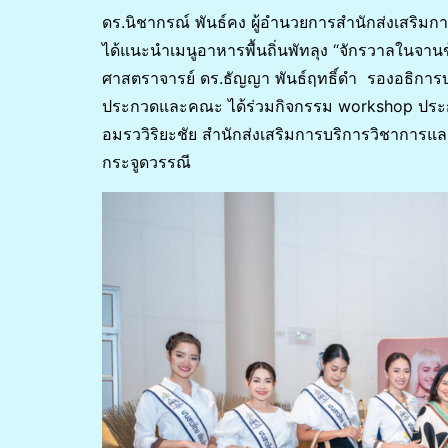
ดร.นิชากรณ์ พันธ์คง ผู้อํานวยการสํานักส่งเสริ
ได้แนะนําเมนูอาหารพื้นถิ่นพัทลุง “จักรวาลในจ
ศาสตราจารย์ ดร.ธัญญา พันธ์ฤทธิ์ดํา รองอธิการบด
ประกวดและคณะ ได้ร่วมกิจกรรม workshop ประก
อมรววิริยะชัย สํานักส่งเสริมการบริการวิชาการแ
กระจูดวรรณี