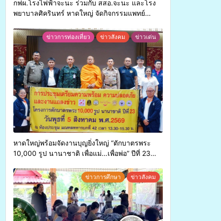
กฟผ.โรงไฟฟ้าจะนะ ร่วมกับ สสอ.จะนะ และโรง
พยาบาลศิครินทร์ หาดใหญ่ จัดกิจกรรมแพทย์
เคลื่อนที่ ประจำปี 2569
ข่าวการท่องเที่ยว
ข่าวสังคม
ข่าวเด่น
หาดใหญ่พร้อมจัดงานบุญยิ่งใหญ่ “ตักบาตรพระ
10,000 รูป นานาชาติ เพื่อแม่…เพื่อพ่อ” ปีที่ 23
รวมพลังพุทธศาสนิกชน 4 ประเทศ สืบสาน
ประเพณีแห่งศรัทธา
ข่าวการศึกษา
ข่าวสังคม