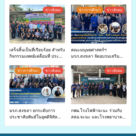
ข่าวสังคม
ข่าวการศึกษา
ข่าวสังคม
เสร็จสิ้นเป็นที่เรียบร้อย สำหรับ
คณะมนุษยศาสตร์ฯ
กิจกรรมแพทย์เคลื่อนที่ ประจำ
มรภ.สงขลา จัดอบรมเสริม
ปี 2569 เพื่อให้บริการด้าน
ศักยภาพ “อปท.” ด้านการเบิก
สุขภาพแก่ประชาชนในพื้นที่
จ่ายงบกองทุนสุขภาพตำบล
ข่าวการศึกษา
ข่าวสังคม
ข่าวสังคม
อำเภอจะนะ
รองรับการจัดบริการพาหนะรับ
ส่งผู้ทุพพลภาพเพื่อเข้ารับ
บริการสาธารณสุข ลดความ
เหลื่อมล้ำ ยกระดับคุณภาพ
ชีวิตประชาชนอย่างยั่งยืน
มรภ.สงขลา ยกระดับการ
กฟผ.โรงไฟฟ้าจะนะ ร่วมกับ
ประชาสัมพันธ์ในยุคดิจิทัล
สสอ.จะนะ และโรงพยาบาล
เปิดเวทีเสริมองค์ความรู้เครือ
ศิครินทร์ หาดใหญ่ จัดกิจกรรม
ข่ายสื่อสารองค์กร ระดมสมอง
แพทย์เคลื่อนที่ ประจำปี 2569
วางแนวทางการทำงาน ปูทาง