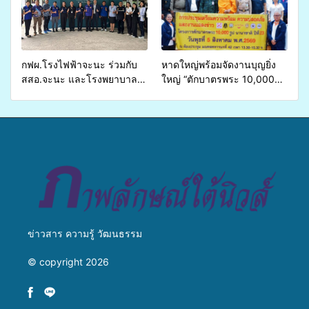
บริการสาธารณสุข ลดความ
มหาวิทยาลัย
เหลื่อมล้ำ ยกระดับคุณภาพ
ชีวิตประชาชนอย่างยั่งยืน
กฟผ.โรงไฟฟ้าจะนะ ร่วมกับ
หาดใหญ่พร้อมจัดงานบุญยิ่ง
สสอ.จะนะ และโรงพยาบาล
ใหญ่ “ตักบาตรพระ 10,000
ศิครินทร์ หาดใหญ่ จัดกิจกรรม
รูป นานาชาติ เพื่อแม่…เพื่อ
แพทย์เคลื่อนที่ ประจำปี 2569
พ่อ” ปีที่ 23 รวมพลัง
พุทธศาสนิกชน 4 ประเทศ
สืบสานประเพณีแห่งศรัทธา
ข่าวสาร ความรู้ วัฒนธรรม
© copyright 2026