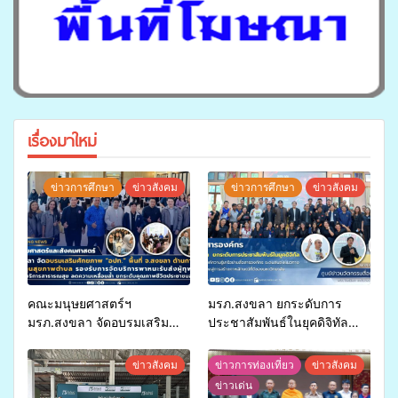
เรื่องมาใหม่
ข่าวการศึกษา
ข่าวสังคม
ข่าวการศึกษา
ข่าวสังคม
คณะมนุษยศาสตร์ฯ
มรภ.สงขลา ยกระดับการ
มรภ.สงขลา จัดอบรมเสริม
ประชาสัมพันธ์ในยุคดิจิทัล
ศักยภาพ “อปท.” ด้านการเบิก
เปิดเวทีเสริมองค์ความรู้เครือ
จ่ายงบกองทุนสุขภาพตำบล
ข่ายสื่อสารองค์กร ระดมสมอง
ข่าวสังคม
ข่าวการท่องเที่ยว
ข่าวสังคม
รองรับการจัดบริการพาหนะรับ
วางแนวทางการทำงาน ปูทาง
ข่าวเด่น
ส่งผู้ทุพพลภาพเพื่อเข้ารับ
สู่การสร้างภาพลักษณ์ที่ดีของ