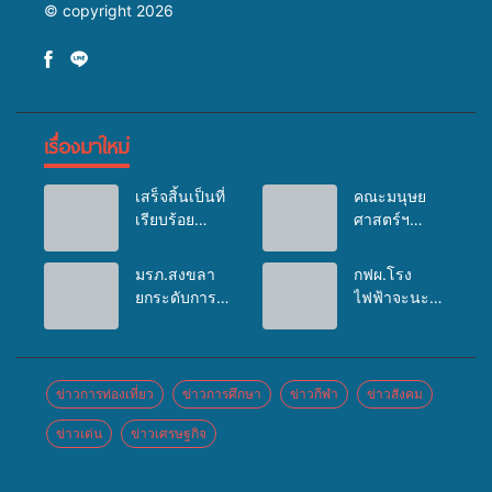
© copyright 2026
เรื่องมาใหม่
เสร็จสิ้นเป็นที่
คณะมนุษย
เรียบร้อย
ศาสตร์ฯ
สำหรับ
มรภ.สงขลา
กิจกรรมแพทย์
จัดอบรมเสริม
มรภ.สงขลา
กฟผ.โรง
เคลื่อนที่
ศักยภาพ
ยกระดับการ
ไฟฟ้าจะนะ
ประจำปี
“อปท.” ด้าน
ประชาสัมพันธ์
ร่วมกับ
2569 เพื่อให้
การเบิกจ่ายงบ
ในยุคดิจิทัล
สสอ.จะนะ
บริการด้าน
กองทุน
เปิดเวทีเสริม
และโรง
สุขภาพแก่
สุขภาพตำบล
องค์ความรู้
พยาบาลศิคริ
ข่าวการท่องเที่ยว
ข่าวการศึกษา
ข่าวกีฬา
ข่าวสังคม
ประชาชนใน
รองรับการจัด
เครือข่าย
นทร์ หาดใหญ่
พื้นที่อำเภอ
บริการพาหนะ
ข่าวเด่น
ข่าวเศรษฐกิจ
สื่อสารองค์กร
จัดกิจกรรม
จะนะ
รับส่งผู้
ระดมสมอง
แพทย์เคลื่อนที่
ทุพพลภาพเพื่อ
วางแนวทาง
ประจำปี