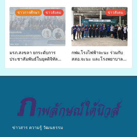
ปี 2569 เพื่อให้บริการด้าน
ศักยภาพ “อปท.” ด้านการเบิก
สุขภาพแก่ประชาชนในพื้นที่
จ่ายงบกองทุนสุขภาพตำบล
ข่าวการศึกษา
ข่าวสังคม
ข่าวสังคม
อำเภอจะนะ
รองรับการจัดบริการพาหนะรับ
ส่งผู้ทุพพลภาพเพื่อเข้ารับ
บริการสาธารณสุข ลดความ
เหลื่อมล้ำ ยกระดับคุณภาพ
ชีวิตประชาชนอย่างยั่งยืน
มรภ.สงขลา ยกระดับการ
กฟผ.โรงไฟฟ้าจะนะ ร่วมกับ
ประชาสัมพันธ์ในยุคดิจิทัล
สสอ.จะนะ และโรงพยาบาล
เปิดเวทีเสริมองค์ความรู้เครือ
ศิครินทร์ หาดใหญ่ จัดกิจกรรม
ข่ายสื่อสารองค์กร ระดมสมอง
แพทย์เคลื่อนที่ ประจำปี 2569
วางแนวทางการทำงาน ปูทาง
สู่การสร้างภาพลักษณ์ที่ดีของ
มหาวิทยาลัย
ข่าวสาร ความรู้ วัฒนธรรม