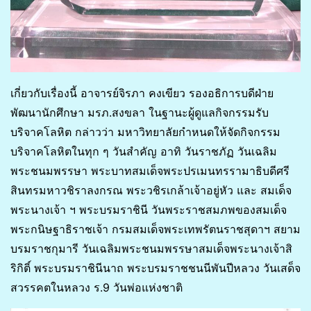
เกี่ยวกับเรื่องนี้ อาจารย์จิรภา คงเขียว รองอธิการบดีฝ่าย
พัฒนานักศึกษา มรภ.สงขลา ในฐานะผู้ดูแลกิจกรรมรับ
บริจาคโลหิต กล่าวว่า มหาวิทยาลัยกำหนดให้จัดกิจกรรม
บริจาคโลหิตในทุก ๆ วันสำคัญ อาทิ วันราชภัฏ วันเฉลิม
พระชนมพรรษา พระบาทสมเด็จพระปรเมนทรรามาธิบดีศรี
สินทรมหาวชิราลงกรณ พระวชิรเกล้าเจ้าอยู่หัว และ สมเด็จ
พระนางเจ้า ฯ พระบรมราชินี วันพระราชสมภพของสมเด็จ
พระกนิษฐาธิราชเจ้า กรมสมเด็จพระเทพรัตนราชสุดาฯ สยาม
บรมราชกุมารี วันเฉลิมพระชนมพรรษาสมเด็จพระนางเจ้าสิ
ริกิติ์ พระบรมราชินีนาถ พระบรมราชชนนีพันปีหลวง วันเสด็จ
สวรรคตในหลวง ร.9 วันพ่อแห่งชาติ