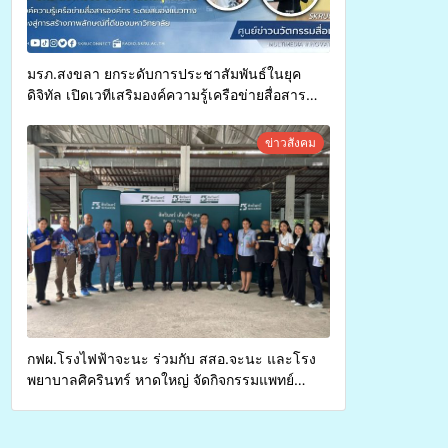
มรภ.สงขลา ยกระดับการประชาสัมพันธ์ในยุค
ดิจิทัล เปิดเวทีเสริมองค์ความรู้เครือข่ายสื่อสาร
องค์กร ระดมสมองวางแนวทางการทำงาน ปูทางสู่
การสร้างภาพลักษณ์ที่ดีของมหาวิทยาลัย
ข่าวสังคม
กฟผ.โรงไฟฟ้าจะนะ ร่วมกับ สสอ.จะนะ และโรง
พยาบาลศิครินทร์ หาดใหญ่ จัดกิจกรรมแพทย์
เคลื่อนที่ ประจำปี 2569