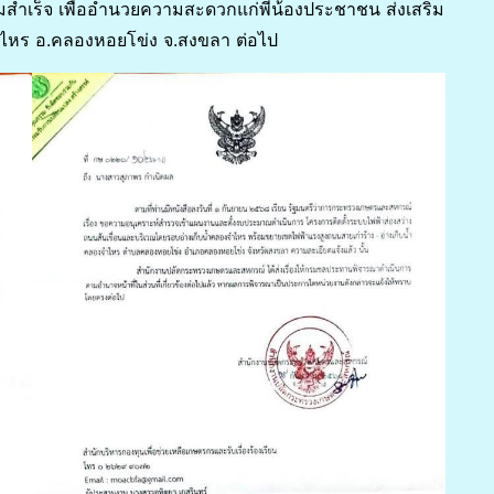
เร็จ เพื่ออำนวยความสะดวกแก่พี่น้องประชาชน ส่งเสริม
งจำไหร อ.คลองหอยโข่ง จ.สงขลา ต่อไป