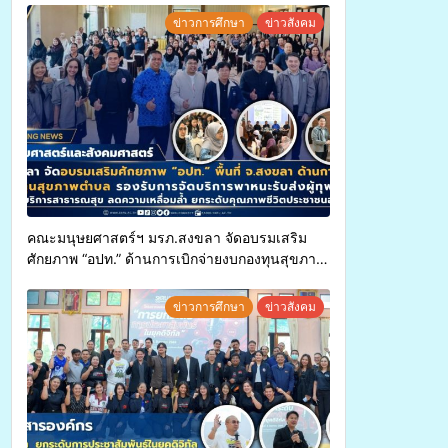
ข่าวการศึกษา
ข่าวสังคม
คณะมนุษยศาสตร์ฯ มรภ.สงขลา จัดอบรมเสริม
ศักยภาพ “อปท.” ด้านการเบิกจ่ายงบกองทุนสุขภาพ
ตำบล รองรับการจัดบริการพาหนะรับส่งผู้
ทุพพลภาพเพื่อเข้ารับบริการสาธารณสุข ลดความ
ข่าวการศึกษา
ข่าวสังคม
เหลื่อมล้ำ ยกระดับคุณภาพชีวิตประชาชนอย่าง
ยั่งยืน