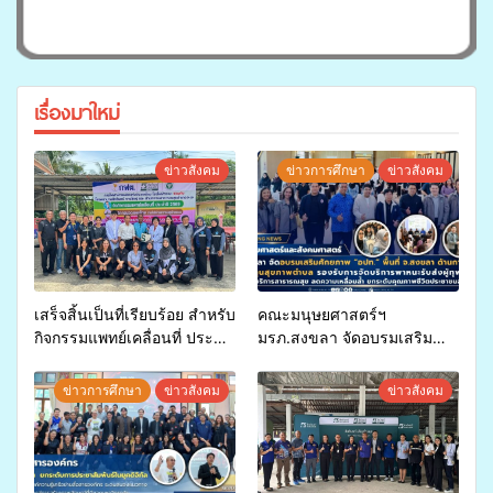
เรื่องมาใหม่
ข่าวสังคม
ข่าวการศึกษา
ข่าวสังคม
เสร็จสิ้นเป็นที่เรียบร้อย สำหรับ
คณะมนุษยศาสตร์ฯ
กิจกรรมแพทย์เคลื่อนที่ ประจำ
มรภ.สงขลา จัดอบรมเสริม
ปี 2569 เพื่อให้บริการด้าน
ศักยภาพ “อปท.” ด้านการเบิก
สุขภาพแก่ประชาชนในพื้นที่
จ่ายงบกองทุนสุขภาพตำบล
ข่าวการศึกษา
ข่าวสังคม
ข่าวสังคม
อำเภอจะนะ
รองรับการจัดบริการพาหนะรับ
ส่งผู้ทุพพลภาพเพื่อเข้ารับ
บริการสาธารณสุข ลดความ
เหลื่อมล้ำ ยกระดับคุณภาพ