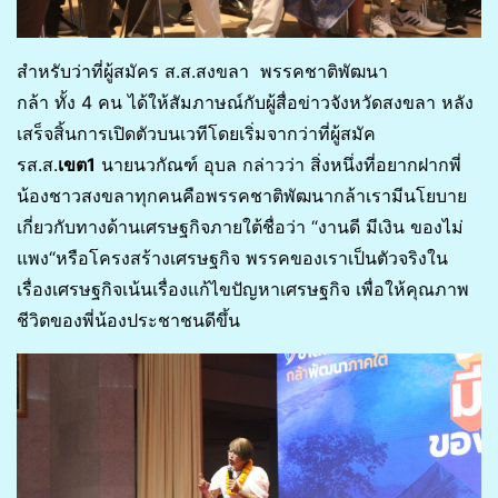
สำหรับว่าที่ผู้สมัคร ส.ส.สงขลา พรรคชาติพัฒนา
กล้า ทั้ง 4 คน ได้ให้สัมภาษณ์กับผู้สื่อข่าวจังหวัดสงขลา หลัง
เสร็จสิ้นการเปิดตัวบนเวทีโดยเริ่มจากว่าที่ผู้สมัค
รส.ส.
เขต1
นายนวกัณฑ์ อุบล กล่าวว่า สิ่งหนึ่งที่อยากฝากพี่
น้องชาวสงขลาทุกคนคือพรรคชาติพัฒนากล้าเรามีนโยบาย
เกี่ยวกับทางด้านเศรษฐกิจภายใต้ชื่อว่า “งานดี มีเงิน ของไม่
แพง“หรือโครงสร้างเศรษฐกิจ พรรคของเราเป็นตัวจริงใน
เรื่องเศรษฐกิจเน้นเรื่องแก้ไขปัญหาเศรษฐกิจ เพื่อให้คุณภาพ
ชีวิตของพี่น้องประชาชนดีขึ้น