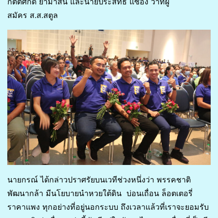
กิตติศักดิ์ ยามาสัน และนายประสิทธิ์ แซ่อึ้ง ว่าที่ผู้
สมัคร ส.ส.สตูล
นายกรณ์ ได้กล่าวปราศรัยบนเวทีช่วงหนึ่งว่า พรรคชาติ
พัฒนากล้า มีนโยบายนำหวยใต้ดิน บ่อนเถื่อน ล็อตเตอรี่
ราคาแพง ทุกอย่างที่อยู่นอกระบบ ถึงเวลาแล้วที่เราจะยอมรับ