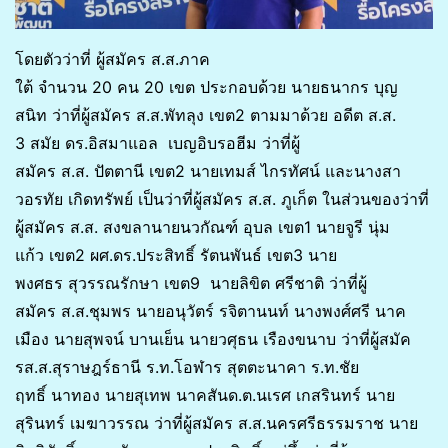
โดยตัวว่าที่ ผู้สมัคร ส.ส.ภาค
ใต้ จำนวน 20 คน 20 เขต ประกอบด้วย นายธนากร บุญ
สนิท ว่าที่ผู้สมัคร ส.ส.พัทลุง เขต2 ตามมาด้วย อดีต ส.ส.
3 สมัย ดร.อิสมาแอล เบญอิบรอฮีม ว่าที่ผู้
สมัคร ส.ส. ปัตตานี เขต2 นายเทมส์ ไกรทัศน์ และนางสา
วอรทัย เกิดทรัพย์ เป็นว่าที่ผู้สมัคร ส.ส. ภูเก็ต ในส่วนของว่าที่
ผู้สมัคร ส.ส. สงขลานายนวกัณฑ์ อุบล เขต1 นายจูรี นุ่ม
แก้ว เขต2 ผศ.ดร.ประสิทธิ์ รัตนพันธ์ เขต3 นาย
พงศธร สุวรรณรักษา เขต9 นายลิขิต ศรีชาติ ว่าที่ผู้
สมัคร ส.ส.ชุมพร นายอนุวัตร์ รจิตานนท์ นางพงศ์ศรี นาค
เมือง นายสุพจน์ บานเย็น นายวศุธน เรืองขนาบ ว่าที่ผู้สมัค
รส.ส.สุราษฎร์ธานี ร.ท.โอฬาร สุตตะนาคา ร.ท.ชัย
ฤทธิ์ นาทอง นายสุเทพ นาคสันด.ต.นเรศ เกสรินทร์ นาย
สุรินทร์ เมฆาวรรณ ว่าที่ผู้สมัคร ส.ส.นครศรีธรรมราช นาย