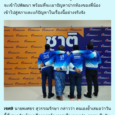
จะเข้าไปพัฒนา พร้อมที่จะเอาปัญหาปากท้องของพี่น้อง
เข้าไปสู่สภาและแก้ปัญหาในเรื่องนี้อย่างจริงจัง
เขต9
นายพงศธร สุวรรณรักษา กล่าวว่า ตนเองย้ำเสมอว่าวัน